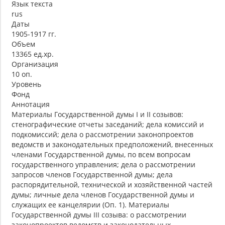
Язык текста
rus
Даты
1905-1917 гг.
Объем
13365 ед.хр.
Организация
10 оп.
Уровень
Фонд
Аннотация
Материалы Государственной думы I и II созывов:
стенографические отчеты заседаний; дела комиссий и
подкомиссий; дела о рассмотрении законопроектов
ведомств и законодательных предположений, внесенных
членами Государственной думы, по всем вопросам
государственного управления; дела о рассмотрении
запросов членов Государственной думы; дела
распорядительной, технической и хозяйственной частей
думы; личные дела членов Государственной думы и
служащих ее канцелярии (Оп. 1). Материалы
Государственной думы III созыва: о рассмотрении
законопроектов ведомств и законодательных