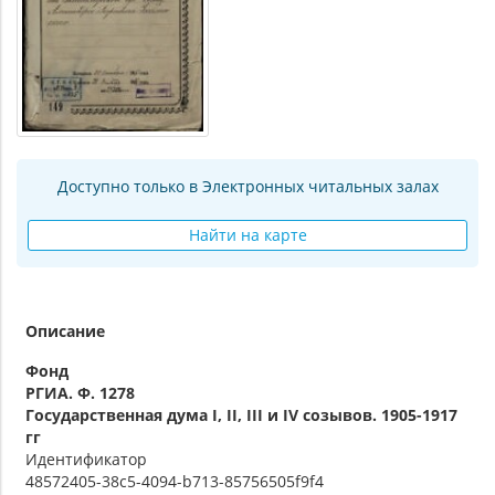
Доступно только в Электронных читальных залах
Найти на карте
Описание
Фонд
РГИА. Ф. 1278
Государственная дума I, II, III и IV созывов. 1905-1917
гг
Идентификатор
48572405-38c5-4094-b713-85756505f9f4