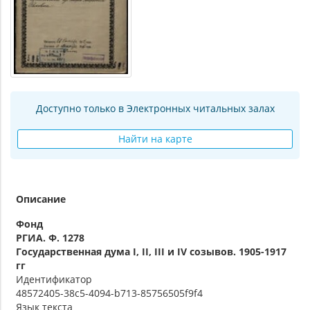
Доступно только в Электронных читальных залах
Найти на карте
Описание
Фонд
РГИА. Ф. 1278
Государственная дума I, II, III и IV созывов. 1905-1917
гг
Идентификатор
48572405-38c5-4094-b713-85756505f9f4
Язык текста