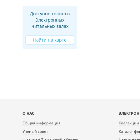
Доступно только в
Электронных
читальных залах
Найти на карте
Карта
О НАС
ЭЛЕКТРОН
сайта
Общая информация
Коллекции
Ученый совет
Каталог фо
Филиал в Тюменской области
Новые пос