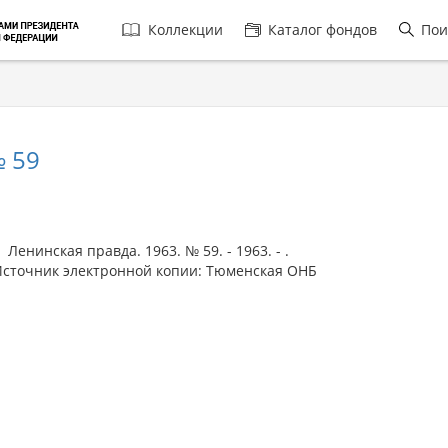
Главная
Коллекции
Каталог фондов
Пои
навигация
 59
енинская правда. 1963. № 59. - 1963. - .
сточник электронной копии: Тюменская ОНБ