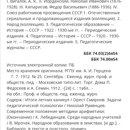
I. Вигалок, А. Я.. II. Иорданский, Николай Иванович (1876-
1928). III. Кипарисов, Федор Васильевич (1886-1936). IV.
Союз работников просвещения СССР.1. Отечественные
сериальные и продолжающиеся издания (коллекция). 2.
Народ (коллекция). 3. Педагогическое образование --
История -- СССР -- 1922 - 1930-ые гг. -- Периодические
издания. 4. Педагогика -- История -- СССР -- 1920 - 1930-
ые гг. -- Периодические издания. 5. Педагогические
журналы -- СССР.
ББК 74.03(2)6я54
ББК 74.00я54
Источник электронной копии: ПБ
Место хранения оригинала: РГПУ им. А. И. Герцена
Г. 7. 1912. № 25. Сентябрь : Еженед. журн. проф. и
обществ.-пед. - Московская типо-лит. Торг. Дома П.
Федосеев и А. Семин, 1912. -[24] с. : табл.. -
На обл.: Проф. и обществ.-пед. еженед. журн.
Содерж.: Итоги летних каникул / Орест Смирнов. Задачи
педагогической психологии / Николай Румянцев.
Современное положение методики арифметики:
(Окончание) / К. Лебединцев. Среди народных учителей
/ В. Мрочек. Народное образование в земствах, [и др.]. -
Библиогр. в тексте и подстроч. примеч.