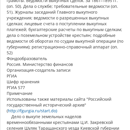
грамоты. Ведомости выкупных сделок. За 1861–1895 гг.
(оп. 50). Дела о службе; требовательные ведомости (оп.
51). Журналы заседаний Главного выкупного
учреждения; ведомости о разрешенных выкупных
сделках; лицевые счета о поступлении выкупных
платежей; бухгалтерские расчеты по выкупным сделкам;
дела о поземельном устройстве крестьян; подробные
ведомости об оборотах по ссудам выкупной операции (по
губерниям); регистрационно-справочный аппарат (оп.
52)
Фондообразователь
Россия. Министерство финансов
Организация-создатель записи
РГИА
Шифр хранения
РГИА 577
Примечание
Использованы также материалы сайта "Российский
государственный исторический архив"
(
http://fgurgia.ru/start.do)
Дело о выкупе земельных наделов
временнообязанными крестьянами Ц.И. Закревской
селения Шуляк Таращанского уезда Киевской губернии