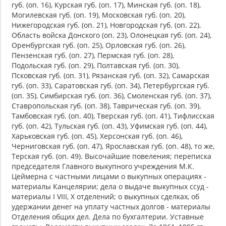
губ. (оп. 16), Курская губ. (оп. 17), Минская губ. (оп. 18),
Могилевская губ. (оп. 19), Московская губ. (оп. 20),
Нижегородская губ. (оп. 21), Новгородская губ. (оп. 22),
Область войска Донского (оп. 23), Олонецкая губ. (оп. 24),
Оренбургская губ. (оп. 25), Орловская губ. (оп. 26),
Пензенская губ. (оп. 27), Пермская губ. (оп. 28),
Подольская губ. (оп. 29), Полтавская губ. (оп. 30),
Псковская губ. (оп. 31), Рязанская губ. (оп. 32), Самарская
губ. (оп. 33), Саратовская губ. (оп. 34), Петербургская губ.
(оп. 35), Симбирская губ. (оп. 36), Смоленская губ. (оп. 37),
Ставропольская губ. (оп. 38), Таврическая губ. (оп. 39),
Тамбовская губ. (оп. 40), Тверская губ. (оп. 41), Тифлисская
губ. (оп. 42), Тульская губ. (оп. 43), Уфимская губ. (оп. 44),
Харьковская губ. (оп. 45), Херсонская губ. (оп. 46),
Черниговская губ. (оп. 47), Ярославская губ. (оп. 48), то же,
Терская губ. (оп. 49). Высочайшие повеления; переписка
председателя Главного выкупного учреждения М.К.
Цеймерна с частными лицами о выкупных операциях -
материалы Канцелярии; дела о выдаче выкупных ссуд -
материалы I VIII, X отделений; о выкупных сделках, об
удержании денег на уплату частных долгов - материалы
Отделения общих дел. Дела по бухгалтерии. Уставные