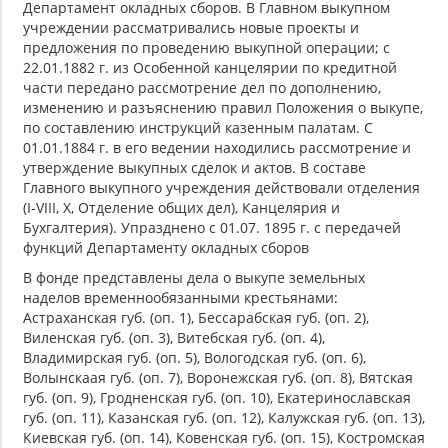
Департамент окладных сборов. В Главном выкупном
учреждении рассматривались новые проекты и
предложения по проведению выкупной операции; с
22.01.1882 г. из Особенной канцелярии по кредитной
части передано рассмотрение дел по дополнению,
изменению и разъяснению правил Положения о выкупе,
по составлению инструкций казенным палатам. С
01.01.1884 г. в его ведении находились рассмотрение и
утверждение выкупных сделок и актов. В составе
Главного выкупного учреждения действовали отделения
(I-VIII, Х, Отделение общих дел), Канцелярия и
Бухгалтерия). Упразднено с 01.07. 1895 г. с передачей
функций Департаменту окладных сборов
В фонде представлены дела о выкупе земельных
наделов временнообязанными крестьянами:
Астраханская губ. (оп. 1), Бессарабская губ. (оп. 2),
Виленская губ. (оп. 3), Витебская губ. (оп. 4),
Владимирская губ. (оп. 5), Вологодская губ. (оп. 6),
Волынскаая губ. (оп. 7), Воронежская губ. (оп. 8), Вятская
губ. (оп. 9), Гродненская губ. (оп. 10), Екатеринославская
губ. (оп. 11), Казанская губ. (оп. 12), Калужская губ. (оп. 13),
Киевская губ. (оп. 14), Ковенская губ. (оп. 15), Костромская