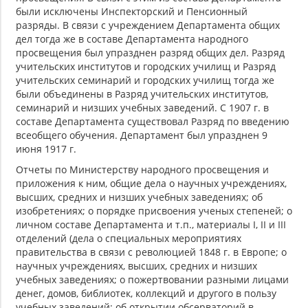
были исключены Инспекторский и Пенсионный
разряды. В связи с учреждением Департамента общих
дел тогда же в составе Департамента народного
просвещения был упразднен разряд общих дел. Разряд
учительских институтов и городских училищ и Разряд
учительских семинарий и городских училищ тогда же
были объединены в Разряд учительских институтов,
семинарий и низших учебных заведений. С 1907 г. в
составе Департамента существовал Разряд по введению
всеобщего обучения. Департамент был упразднен 9
июня 1917 г.
Отчеты по Министерству народного просвещения и
приложения к ним, общие дела о научных учреждениях,
высших, средних и низших учебных заведениях; об
изобретениях; о порядке присвоения ученых степеней; о
личном составе Департамента и т.п., материалы I, II и III
отделений (дела о специальных мероприятиях
правительства в связи с революцией 1848 г. в Европе; о
научных учреждениях, высших, средних и низших
учебных заведениях; о пожертвовании разными лицами
денег, домов, библиотек, коллекций и другого в пользу
учебных заведений; об открытии обсерваторий в