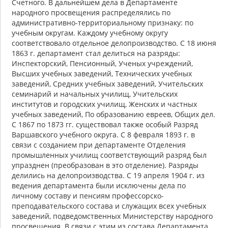
Счетного. В дальнейшем дела в Департаменте
народного просвещения распределялись по
административно-территориальному признаку: по
учебным округам. Каждому учебному округу
соответствовало отдельное делопроизводство. С 18 июня
1863 г. департамент стал делиться на разряды:
Инспекторский, Пенсионный, Ученых учреждений,
Высших учебных заведений, Технических учебных
заведений, Средних учебных заведений, Учительских
семинарий и начальных училищ, Учительских
институтов и городских училищ, Женских и частных
учебных заведений, По образованию евреев, Общих дел.
С 1867 по 1873 гг. существовал также особый Разряд
Варшавского учебного округа. С 8 февраля 1893 г. в
связи с созданием при департаменте Отделения
промышленных училищ соответствующий разряд был
упразднен (преобразован в это отделение). Разряды
делились на делопроизводства. С 19 апреля 1904 г. из
ведения департамента были исключены дела по
личному составу и пенсиям профессорско-
преподавательского состава и служащих всех учебных
заведений, подведомственных Министерству народного
просвещения. В связи с этим из состава Департамента