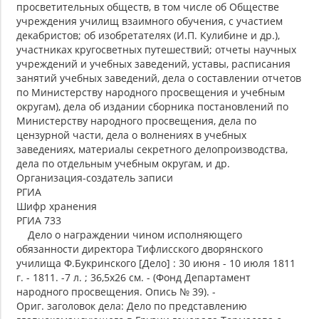
просветительных обществ, в том числе об Обществе
учреждения училищ взаимного обучения, с участием
декабристов; об изобретателях (И.П. Кулибине и др.),
участниках кругосветных путешествий; отчеты научных
учреждений и учебных заведений, уставы, расписания
занятий учебных заведений, дела о составлении отчетов
по Министерству народного просвещения и учебным
округам), дела об издании сборника постановлений по
Министерству народного просвещения, дела по
цензурной части, дела о волнениях в учебных
заведениях, материалы секретного делопроизводства,
дела по отдельным учебным округам, и др.
Организация-создатель записи
РГИА
Шифр хранения
РГИА 733
Дело о награждении чином исполняющего
обязанности директора Тифлисского дворянского
училища Ф.Букринского [Дело] : 30 июня - 10 июля 1811
г. - 1811. -7 л. ; 36,5х26 см. - (Фонд Департамент
народного просвещения. Опись № 39). -
Ориг. заголовок дела: Дело по представлению