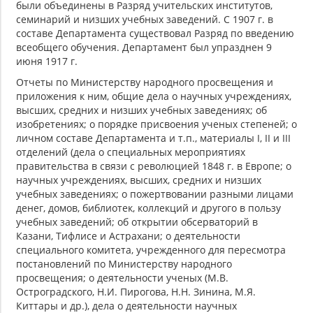
были объединены в Разряд учительских институтов,
семинарий и низших учебных заведений. С 1907 г. в
составе Департамента существовал Разряд по введению
всеобщего обучения. Департамент был упразднен 9
июня 1917 г.
Отчеты по Министерству народного просвещения и
приложения к ним, общие дела о научных учреждениях,
высших, средних и низших учебных заведениях; об
изобретениях; о порядке присвоения ученых степеней; о
личном составе Департамента и т.п., материалы I, II и III
отделений (дела о специальных мероприятиях
правительства в связи с революцией 1848 г. в Европе; о
научных учреждениях, высших, средних и низших
учебных заведениях; о пожертвовании разными лицами
денег, домов, библиотек, коллекций и другого в пользу
учебных заведений; об открытии обсерваторий в
Казани, Тифлисе и Астрахани; о деятельности
специального комитета, учрежденного для пересмотра
постановлений по Министерству народного
просвещения; о деятельности ученых (М.В.
Остроградского, Н.И. Пирогова, Н.Н. Зинина, М.Я.
Киттары и др.), дела о деятельности научных