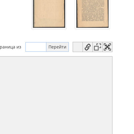
траница
из