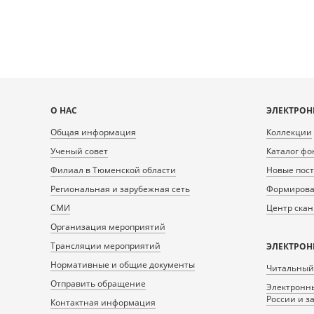
Карта
О НАС
ЭЛЕКТРОН
сайта
Общая информация
Коллекции
Ученый совет
Каталог фо
Филиал в Тюменской области
Новые пос
Региональная и зарубежная сеть
Формирован
СМИ
Центр ска
Организация мероприятий
Трансляции мероприятий
ЭЛЕКТРОН
Нормативные и общие документы
Читальный
Отправить обращение
Электронны
России и з
Контактная информация