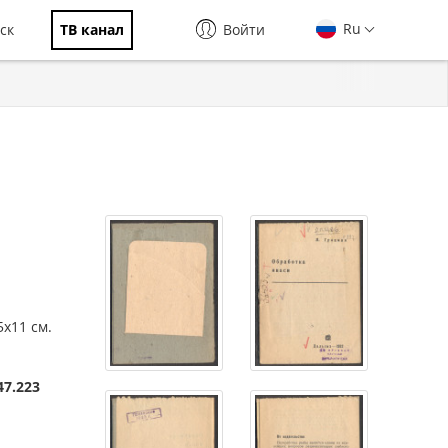
Ru
ск
ТВ канал
Войти
5х11 см.
47.223