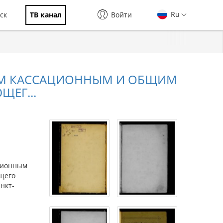
Ru
ск
ТВ канал
Войти
ЫМ КАССАЦИОННЫМ И ОБЩИМ
ЕГ...
ционным
щего
анкт-