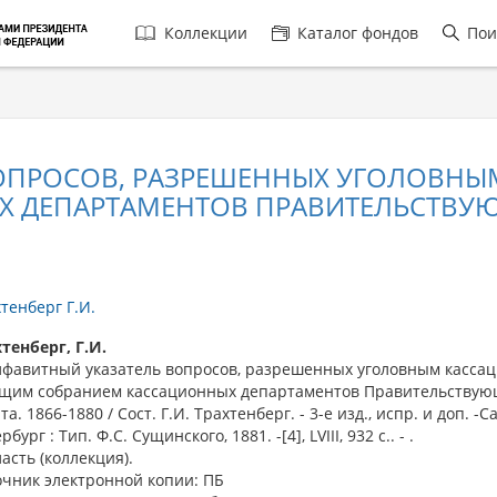
Главная
Коллекции
Каталог фондов
Пои
навигация
ВОПРОСОВ, РАЗРЕШЕННЫХ УГОЛОВН
 ДЕПАРТАМЕНТОВ ПРАВИТЕЛЬСТВУЮЩ
тенберг Г.И.
тенберг, Г.И.
авитный указатель вопросов, разрешенных уголовным касса
бщим собранием кассационных департаментов Правительствую
та. 1866-1880 / Сост. Г.И. Трахтенберг. - 3-е изд., испр. и доп. -С
рбург : Тип. Ф.С. Сущинского, 1881. -[4], LVIII, 932 с.. - .
ласть (коллекция).
очник электронной копии: ПБ