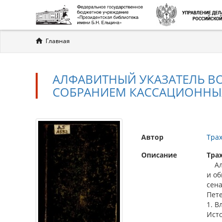
Вы
Главная
здесь
АЛФАВИТНЫЙ УКАЗАТЕЛЬ 
СОБРАНИЕМ КАССАЦИОННЫХ
Автор
Трах
Описание
Трах
Алф
и о
сена
Пете
1. В
Ист