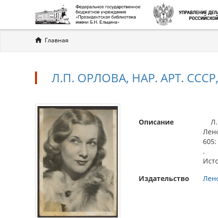
Вы
Главная
здесь
Л.П. ОРЛОВА, НАР. АРТ. СС
Описание
Л.П.
Ленф
605:
.
Исто
Издательство
Лен