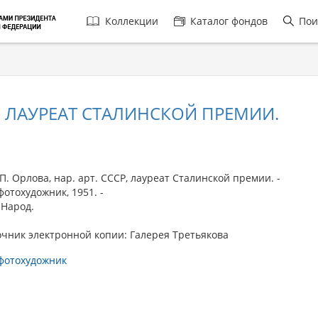
Главная
Коллекции
Каталог фондов
Пои
навигация
СР, ЛАУРЕАТ СТАЛИНСКОЙ ПРЕМИИ.
 Орлова, нар. арт. СССР, лауреат Сталинской премии. -
отохудожник, 1951. -
 Народ.
чник электронной копии: Галерея Третьякова
фотохудожник