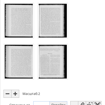
Масштаб:
2
Страница
из