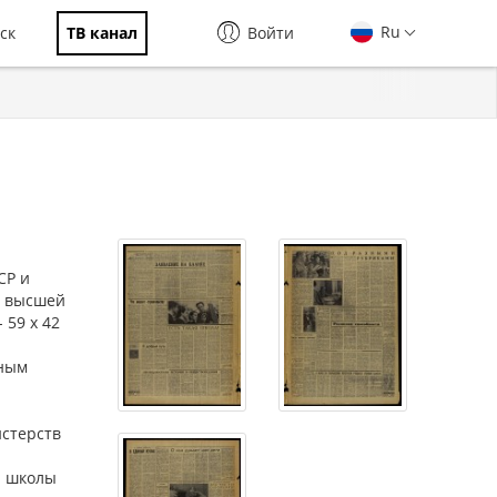
Ru
ск
ТВ канал
Войти
СР и
, высшей
 59 х 42
ьным
истерств
й школы