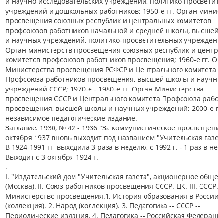
и научно-исследовательских учреждений, политико-просвети
учреждений и дошкольных работников; 1950-е гг. Орган мини
просвещения союзных республик и центральных комитетов
профсоюзов работников начальной и средней школы, высше
и научных учреждений, политико-просветительных учрежден
Орган министерств просвещения союзных республик и цент
комитетов профсоюзов работников просвещения; 1960-е гг. О
Министерства просвещения РСФСР и Центрального комитета
Профсоюза работников просвещения, высшей школы и научн
учреждений СССР; 1970-е - 1980-е гг. Орган Министерства
просвещения СССР и Центрального комитета Профсоюза раб
просвещения, высшей школы и научных учреждений; 2000-е г
независимое педагогические издание.
Заглавие: 1930, № 42 - 1936 "За коммунистическое просвещени
октября 1937 вновь выходит под названием "Учительская газе
В 1924-1991 гг. выходила 3 раза в неделю, с 1992 г. - 1 раз в н
Выходит с 3 октября 1924 г.
.
I. "Издательский дом "Учительская газета", акционерное общ
(Москва). II. Союз работников просвещения СССР. ЦК. III. СССР.
Министерство просвещения.1. История образования в Росси
(коллекция). 2. Народ (коллекция). 3. Педагогика -- СССР --
Периодические издания. 4. Педагогика -- Российская Федераци