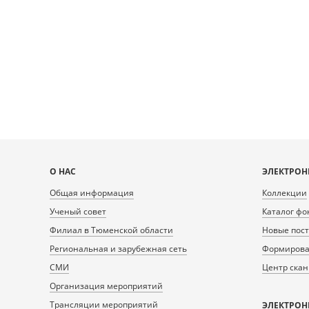
https://content.prlib.ru/fcgi-bin/iipsrv.fcgi?
https://content.pr
DeepZoom=/var/data/scans/public/B36181D2-
DeepZoom=/var/da
1A22-4F75-AFEA-
1A2
67653D3C4532/0/20442408_doc1.tiff.dzi
67653D3C4532/0
1
2
Карта
О НАС
ЭЛЕКТРОН
сайта
Общая информация
Коллекции
Ученый совет
Каталог фо
Филиал в Тюменской области
Новые пос
Региональная и зарубежная сеть
Формирован
СМИ
Центр ска
Организация мероприятий
Трансляции мероприятий
ЭЛЕКТРОН