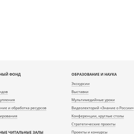
lib.ru/fcgi-bin/iipsrv.fcgi?
https://content.prlib.ru/fcgi-bin/iipsrv.fcgi?
https://co
ta/scans/public/B36181D2-
DeepZoom=/var/data/scans/public/B36181D2-
DeepZoom=/
2-4F75-AFEA-
1A22-4F75-AFEA-
/20442409_doc1.tiff.dzi
67653D3C4532/0/20442410_doc1.tiff.dzi
67653D3
3
4
НЫЙ ФОНД
ОБРАЗОВАНИЕ И НАУКА
Экскурсии
ндов
Выставки
тупления
Мультимедийные уроки
ие и обработка ресурсов
Видеолекторий «Знание о России»
нирования
Конференции, круглые столы
Стратегические проекты
Проекты и конкурсы
НЫЕ ЧИТАЛЬНЫЕ ЗАЛЫ