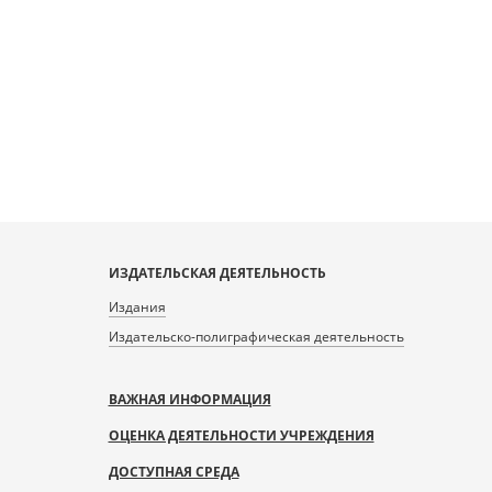
ntent.prlib.ru/fcgi-bin/iipsrv.fcgi?
var/data/scans/public/B36181D2-
1A22-4F75-AFEA-
C4532/0/20442411_doc1.tiff.dzi
ИЗДАТЕЛЬСКАЯ ДЕЯТЕЛЬНОСТЬ
Издания
Издательско-полиграфическая деятельность
ВАЖНАЯ ИНФОРМАЦИЯ
ОЦЕНКА ДЕЯТЕЛЬНОСТИ УЧРЕЖДЕНИЯ
ДОСТУПНАЯ СРЕДА