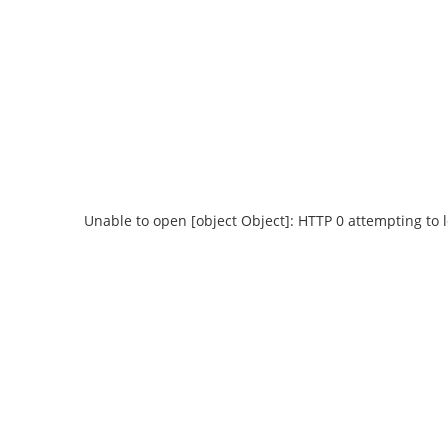
Unable to open [object Object]: HTTP 0 attempting to 
Unable to open [object Object]: HTTP 0
Unable to open
attempting to load TileSource:
attempting