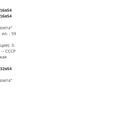
2)6я54
2)6я54
азета"
 ил. ; 59
ция). 3.
 -- СССР
ская
632я54
азета"