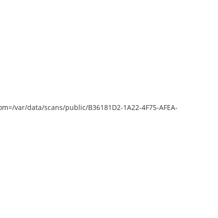
epZoom=/var/data/scans/public/B36181D2-1A22-4F75-AFEA-
to open [object Object]: HTTP 0
empting to load TileSource: