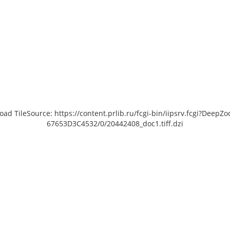
load TileSource: https://content.prlib.ru/fcgi-bin/iipsrv.fcgi?De
67653D3C4532/0/20442408_doc1.tiff.dzi
 [object Object]: HTTP 0
Unable to open [object Object]: HTTP 0
Unable 
 to load TileSource:
attempting to load TileSource:
att