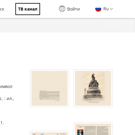
Ru
ск
ТВ канал
Войти
символ
 : ил.,
1.