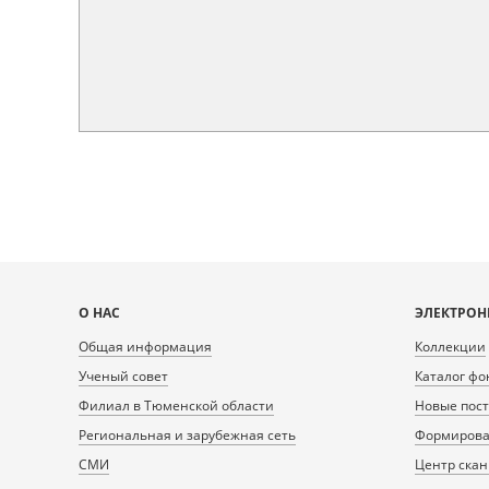
Карта
О НАС
ЭЛЕКТРОН
сайта
Общая информация
Коллекции
Ученый совет
Каталог фо
Филиал в Тюменской области
Новые пос
Региональная и зарубежная сеть
Формирован
СМИ
Центр ска