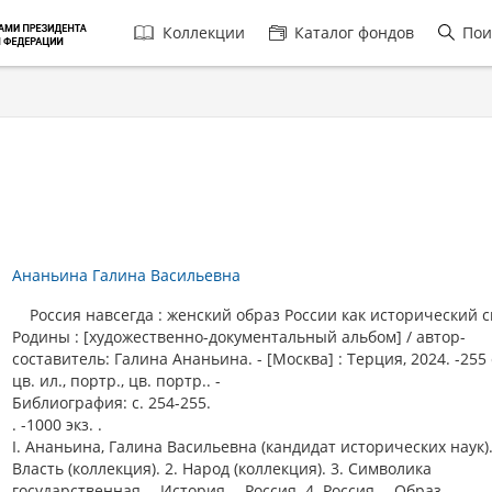
Главная
Коллекции
Каталог фондов
Пои
навигация
Ананьина Галина Васильевна
Россия навсегда : женский образ России как исторический 
Родины : [художественно-документальный альбом] / автор-
составитель: Галина Ананьина. - [Москва] : Терция, 2024. -255 с.
цв. ил., портр., цв. портр.. -
Библиография: с. 254-255.
. -1000 экз. .
I. Ананьина, Галина Васильевна (кандидат исторических наук).
Власть (коллекция). 2. Народ (коллекция). 3. Символика
государственная -- История -- Россия. 4. Россия -- Образ --