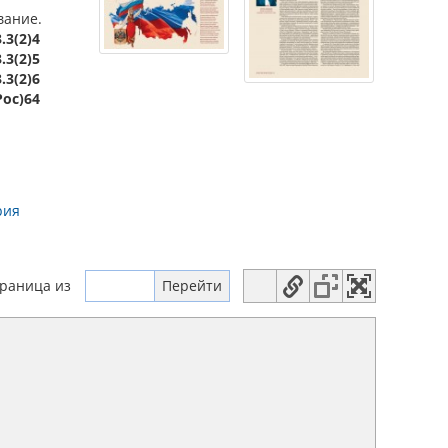
вание.
.3(2)4
.3(2)5
.3(2)6
Рос)64
рия
траница
из