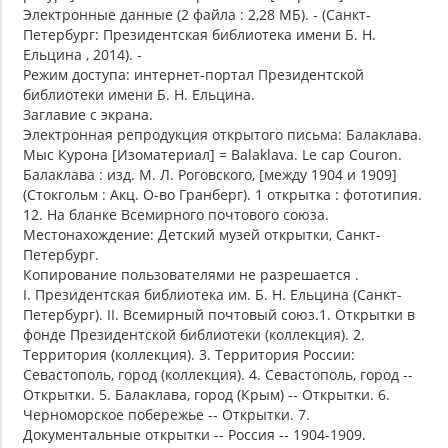
Электронные данные (2 файла : 2,28 МБ). - (Санкт-
Петербург: Президентская библиотека имени Б. Н.
Ельцина , 2014). -
Режим доступа: интернет-портал Президентской
библиотеки имени Б. Н. Ельцина.
Заглавие с экрана.
Электронная репродукция открытого письма: Балаклава.
Мыс Курона [Изоматериал] = Balaklava. Le cap Couron.
Балаклава : изд. М. Л. Роговского, [между 1904 и 1909]
(Стокгольм : Акц. О-во Гранберг). 1 открытка : фототипия.
12. На бланке Всемирного почтового союза.
Местонахождение: Детский музей открытки, Санкт-
Петербург.
Копирование пользователями не разрешается .
I. Президентская библиотека им. Б. Н. Ельцина (Санкт-
Петербург). II. Всемирный почтовый союз.1. Открытки в
фонде Президентской библиотеки (коллекция). 2.
Территория (коллекция). 3. Территория России:
Севастополь, город (коллекция). 4. Севастополь, город --
Открытки. 5. Балаклава, город (Крым) -- Открытки. 6.
Черноморское побережье -- Открытки. 7.
Документальные открытки -- Россия -- 1904-1909.