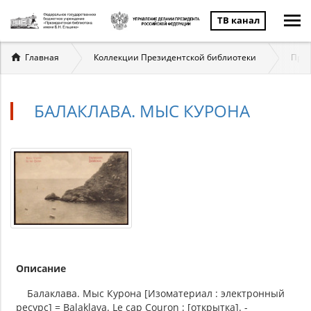
ТВ канал
Вы
Главная
Коллекции Президентской библиотеки
През
здесь
БАЛАКЛАВА. МЫС КУРОНА
Описание
Балаклава. Мыс Курона [Изоматериал : электронный
ресурс] = Balaklava. Le cap Couron : [открытка]. -