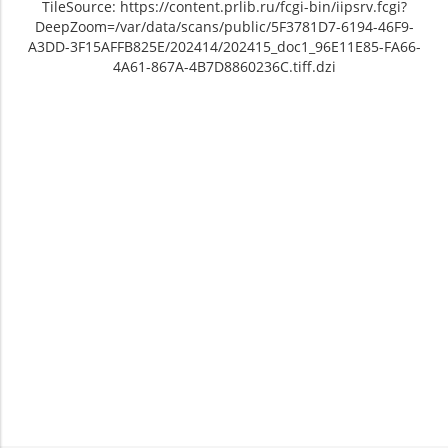
TileSource: https://content.prlib.ru/fcgi-bin/iipsrv.fcgi?
DeepZoom=/var/data/scans/public/5F3781D7-6194-46F9-
A3DD-3F15AFFB825E/202414/202415_doc1_96E11E85-FA66-
4A61-867A-4B7D8860236C.tiff.dzi
Unable to open [object Object]: HTTP 0
Unable to open [object Object]: HTTP 0
attempting to load TileSource:
attempting to load TileSource:
https://content.prlib.ru/fcgi-bin/iipsrv.fcgi?
https://content.prlib.ru/fcgi-bin/iipsrv.fcgi?
DeepZoom=/var/data/scans/public/5F3781D7-
DeepZoom=/var/data/scans/public/5F3781D7-
6194-46F9-A3DD-
6194-46F9-A3DD-
3F15AFFB825E/202414/202415_doc1_96E11E85-
3F15AFFB825E/202414/202416_doc1_1555589C-
FA66-4A61-867A-4B7D8860236C.tiff.dzi
5772-4883-93EC-A0213E28F872.tiff.dzi
1
2