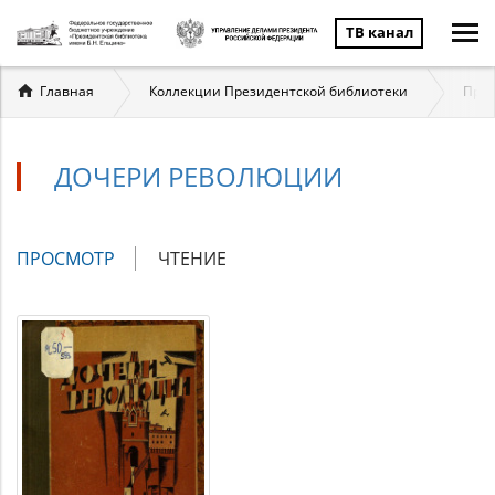
ТВ канал
Вы
Главная
Коллекции Президентской библиотеки
През
здесь
ДОЧЕРИ РЕВОЛЮЦИИ
Главные
ПРОСМОТР
(АКТИВНАЯ
ЧТЕНИЕ
вкладки
ВКЛАДКА)