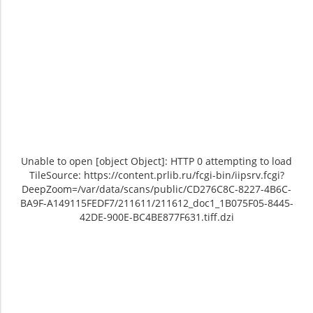
Unable to open [object Object]: HTTP 0 attempting to load
TileSource: https://content.prlib.ru/fcgi-bin/iipsrv.fcgi?
DeepZoom=/var/data/scans/public/CD276C8C-8227-4B6C-
BA9F-A149115FEDF7/211611/211612_doc1_1B075F05-8445-
42DE-900E-BC4BE877F631.tiff.dzi