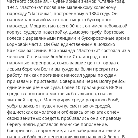
частного собрания. - Cувенирный значок "Сталинград.
1942. "Ласточка" посвящен маленькому колесному
пароходу "Ласточка", построенному в 1884 году. Он
напоминал живой макет настоящего буксирного
парохода. Мощностью всего 90 л.с., он имел небольшой
корпус, судовую надстройку, дымовую трубу, бортовые
колеса с деревянными плицами и буксировочные арки в
кормовой части. Он был единственным в Волжско–
Камском бассейне. Вся команда "Ласточки" состояла из 5
человек. С началом бомбёжки Сталинграда все
паромные переправы, связывавшие центр города с
левым берегом Волги вынуждены были прекратить
работу, так как противник наносил удары по судам,
причалам и пристаням. Совершали через Волгу рейсы
одиночные речные суда, более 10 тральщиков ВВФ и
средства понтонно-мостовых батальонов, спасая
жителей города. Маневрируя среди разрывов бомб,
увёртываясь от пушечно-пулемётных очередей,
фашистских самолётов и отбиваясь от их атак огнём
своих зенитных средств, пробивались они к правому
берегу Волги, доставляя воинское пополнение,
боеприпасы, снаряжение, а там забирали жителей и
раненых бойцов и переправляли их на левый берег. В