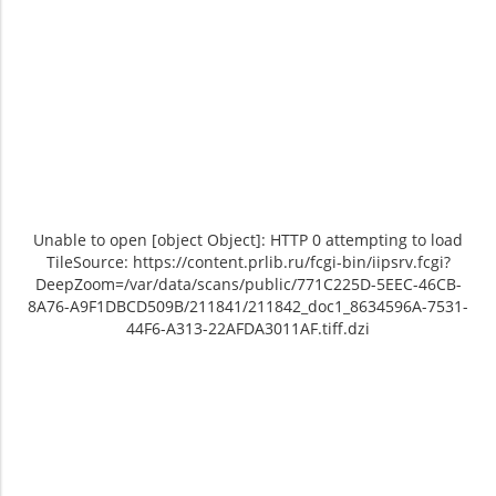
Unable to open [object Object]: HTTP 0 attempting to load
TileSource: https://content.prlib.ru/fcgi-bin/iipsrv.fcgi?
DeepZoom=/var/data/scans/public/771C225D-5EEC-46CB-
8A76-A9F1DBCD509B/211841/211842_doc1_8634596A-7531-
44F6-A313-22AFDA3011AF.tiff.dzi