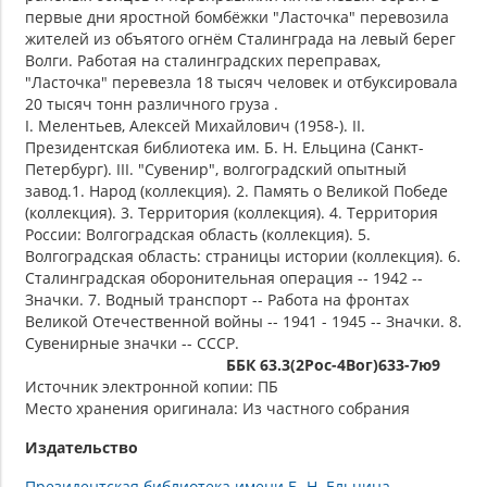
первые дни яростной бомбёжки "Ласточка" перевозила
жителей из объятого огнём Сталинграда на левый берег
Волги. Работая на сталинградских переправах,
"Ласточка" перевезла 18 тысяч человек и отбуксировала
20 тысяч тонн различного груза .
I. Мелентьев, Алексей Михайлович (1958-). II.
Президентская библиотека им. Б. Н. Ельцина (Санкт-
Петербург). III. "Сувенир", волгоградский опытный
завод.1. Народ (коллекция). 2. Память о Великой Победе
(коллекция). 3. Территория (коллекция). 4. Территория
России: Волгоградская область (коллекция). 5.
Волгоградская область: страницы истории (коллекция). 6.
Сталинградская оборонительная операция -- 1942 --
Значки. 7. Водный транспорт -- Работа на фронтах
Великой Отечественной войны -- 1941 - 1945 -- Значки. 8.
Сувенирные значки -- СССР.
ББК 63.3(2Рос-4Вог)633-7ю9
Источник электронной копии: ПБ
Место хранения оригинала: Из частного собрания
Издательство
Президентская библиотека имени Б. Н. Ельцина