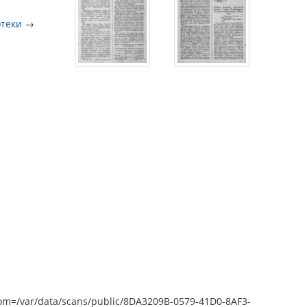
отеки
→
epZoom=/var/data/scans/public/8DA3209B-0579-41D0-8AF3-