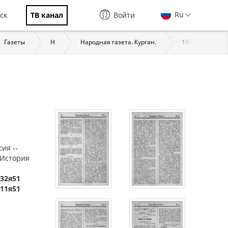
Ru
ск
ТВ канал
Войти
Газеты
Н
Народная газета. Курган.
1911
На
сия --
 История
532я51
611я51