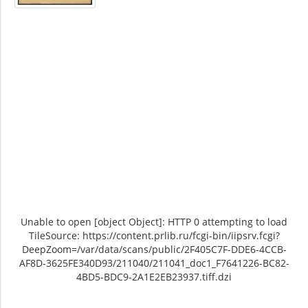
Unable to open [object Object]: HTTP 0 attempting to load
TileSource: https://content.prlib.ru/fcgi-bin/iipsrv.fcgi?
DeepZoom=/var/data/scans/public/2F405C7F-DDE6-4CCB-
AF8D-3625FE340D93/211040/211041_doc1_F7641226-BC82-
4BD5-BDC9-2A1E2EB23937.tiff.dzi