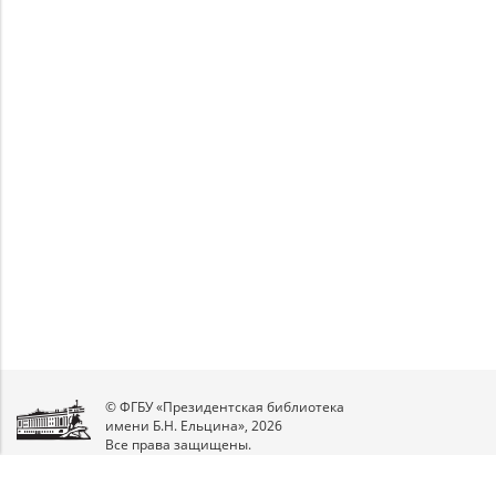
Unable to open [object Object]: HTTP 0
Unable to open [object Object]: HTTP 0
attempting to load TileSource:
attempting to load TileSource:
https://content.prlib.ru/fcgi-bin/iipsrv.fcgi?
https://content.prlib.ru/fcgi-bin/iipsrv.fcgi?
DeepZoom=/var/data/scans/public/2F405C7F-
DeepZoom=/var/data/scans/public/2F405C7F-
DDE6-4CCB-AF8D-
DDE6-4CCB-AF8D-
3625FE340D93/211040/211041_doc1_F7641226-
3625FE340D93/211040/211042_doc1_3D22430E-
BC82-4BD5-BDC9-2A1E2EB23937.tiff.dzi
44B0-4F31-BDF0-C789E64CCF3E.tiff.dzi
1
2
© ФГБУ «Президентская библиотека
имени Б.Н. Ельцина», 2026
Все права защищены.
Мы