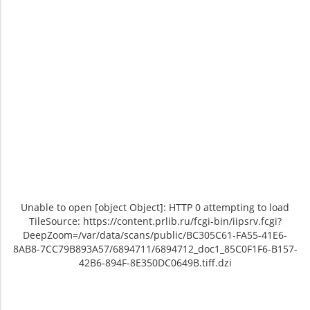
Unable to open [object Object]: HTTP 0 attempting to load
TileSource: https://content.prlib.ru/fcgi-bin/iipsrv.fcgi?
DeepZoom=/var/data/scans/public/BC305C61-FA55-41E6-
8AB8-7CC79B893A57/6894711/6894712_doc1_85C0F1F6-B157-
42B6-894F-8E350DC0649B.tiff.dzi