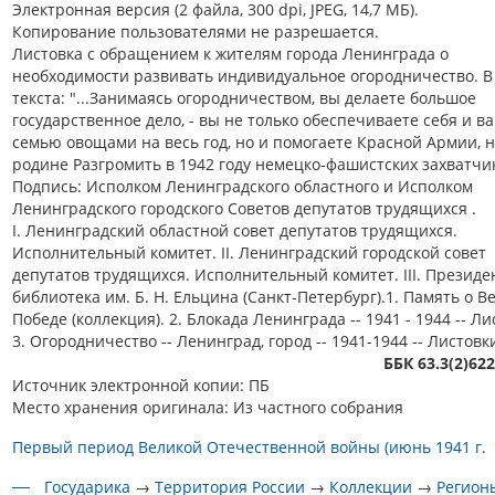
Электронная версия (2 файла, 300 dpi, JPEG, 14,7 МБ).
Копирование пользователями не разрешается.
Листовка с обращением к жителям города Ленинграда о
необходимости развивать индивидуальное огородничество. В
текста: "...Занимаясь огородничеством, вы делаете большое
государственное дело, - вы не только обеспечиваете себя и в
семью овощами на весь год, но и помогаете Красной Армии, 
родине Разгромить в 1942 году немецко-фашистских захватчик
Подпись: Исполком Ленинградского областного и Исполком
Ленинградского городского Советов депутатов трудящихся .
I. Ленинградский областной совет депутатов трудящихся.
Исполнительный комитет. II. Ленинградский городской совет
депутатов трудящихся. Исполнительный комитет. III. Президе
библиотека им. Б. Н. Ельцина (Санкт-Петербург).1. Память о В
Победе (коллекция). 2. Блокада Ленинграда -- 1941 - 1944 -- Ли
3. Огородничество -- Ленинград, город -- 1941-1944 -- Листовк
ББК 63.3(2)62
Источник электронной копии: ПБ
Место хранения оригинала: Из частного собрания
Первый период Великой Отечественной войны (июнь 1941 г.
Государика
→
Территория России
→
Коллекции
→
Регион