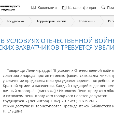
Главная
Коллекции
Каталог фондов
Пои
навигация
Государика
Территория России
Коллекции
Рег
"В УСЛОВИЯХ ОТЕЧЕСТВЕННОЙ ВОЙН
ИХ ЗАХВАТЧИКОВ ТРЕБУЕТСЯ УВЕЛИЧ
Товарищи Ленинградцы! "В условиях Отечественной войн
советского народа против немецко-фашистских захватчиков т
увеличение продовольствия для удовлетворения потребност
Красной Армии и населения. Каждый трудящийся должен име
личный огород..." : [листовка] / Исполком Ленинградского обл
и Исполком Ленинградского городского Советов депутатов
трудящихся. - [Ленинград, 1942]. - 1 лист ; 30х29 см. -
Режим доступа: интернет-портал Президентской библиотеки 
Н. Ельцина.