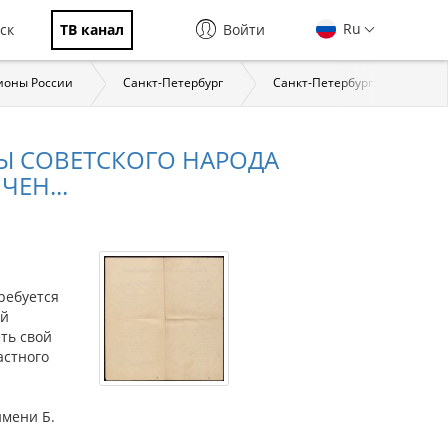
Ru
ск
ТВ канал
Войти
ионы России
Санкт-Петербург
Санкт-Петербург: страницы 
Ы СОВЕТСКОГО НАРОДА
ЕН...
ы
ребуется
ей
ть свой
астного
имени Б.