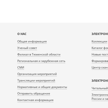
Карта
О НАС
ЭЛЕКТРОН
сайта
Общая информация
Коллекции
Ученый совет
Каталог фо
Филиал в Тюменской области
Новые пос
Региональная и зарубежная сеть
Формирован
СМИ
Центр ска
Организация мероприятий
Трансляции мероприятий
ЭЛЕКТРОН
Нормативные и общие документы
Читальный
Отправить обращение
Электронны
России и з
Контактная информация