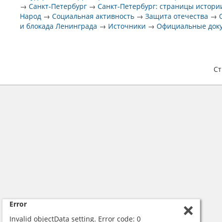
→
Санкт-Петербург
→
Санкт-Петербург: страницы истори
Народ
→
Социальная активность
→
Защита отечества
→
и блокада Ленинграда
→
Источники
→
Официальные док
С
Error
Invalid objectData setting. Error code: 0