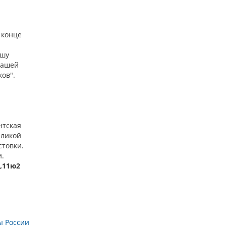
 конце
ашу
нашей
ов".
нтская
еликой
стовки.
и.
2,11ю2
ы России