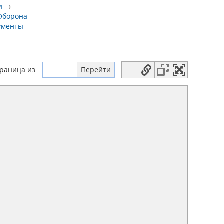
и
→
Оборона
ументы
траница
из