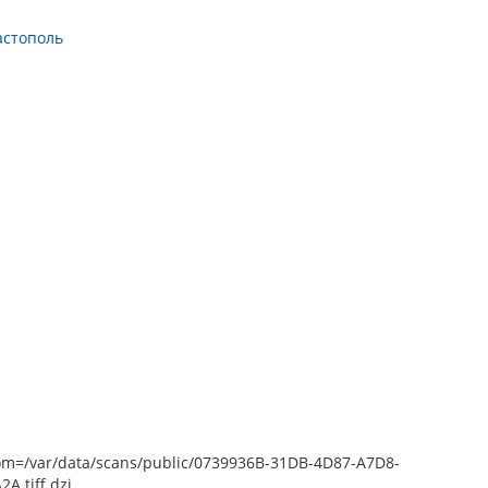
астополь
epZoom=/var/data/scans/public/0739936B-31DB-4D87-A7D8-
.tiff.dzi