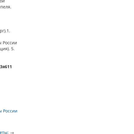
ной
пеля.
г).1.
ы России
ия). 5.
53я611
ы России
еты:
→