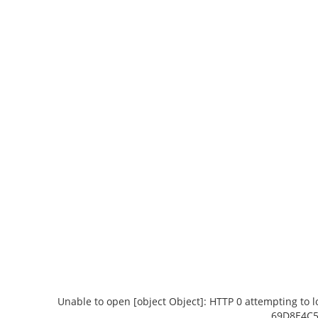
Unable to open [object Object]: HTTP 0 attempting to 
69D8E4C5