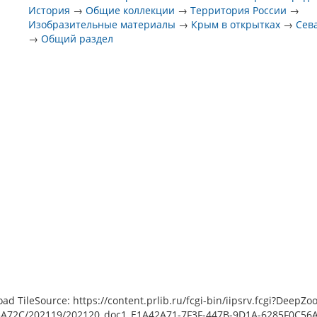
История
→
Общие коллекции
→
Территория России
→
Изобразительные материалы
→
Крым в открытках
→
Сев
→
Общий раздел
load TileSource: https://content.prlib.ru/fcgi-bin/iipsrv.fcgi?De
A72C/202119/202120_doc1_E1A42A71-7F3F-447B-9D1A-6285F0C56A2A