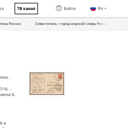
Ru
ск
ТВ канал
Войти
ионы России
Севастополь – город морской славы России
Хе
imee :
14). -
имени Б.
8 и