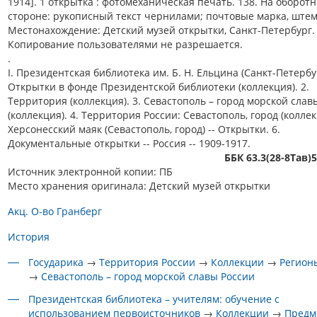
1914]. 1 открытка : фотомеханическая печать. 138. На оборот
стороне: рукописный текст чернилами; почтовые марка, штем
Местонахождение: Детский музей открытки, Санкт-Петербург.
Копирование пользователями не разрешается.
.
I. Президентская библиотека им. Б. Н. Ельцина (Санкт-Петербур
Открытки в фонде Президентской библиотеки (коллекция). 2.
Территория (коллекция). 3. Севастополь – город морской слав
(коллекция). 4. Территория России: Севастополь, город (коллекц
Херсонесский маяк (Севастополь, город) -- Открытки. 6.
Документальные открытки -- Россия -- 1909-1917.
ББК 63.3(28-8Тав)
Источник электронной копии: ПБ
Место хранения оригинала: Детский музей открытки
Акц. О-во Гранберг
История
Государика
→
Территория России
→
Коллекции
→
Регион
→
Севастополь – город морской славы России
Президентская библиотека – учителям: обучение с
использованием первоисточников
→
Коллекции
→
Предм