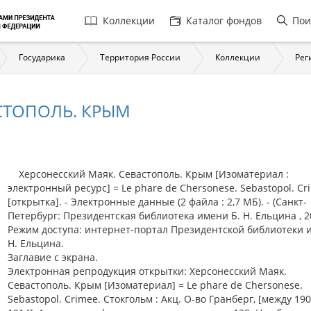
Главная
Коллекции
Каталог фондов
Пои
навигация
Государика
Территория России
Коллекции
Рег
СТОПОЛЬ. КРЫМ
Херсонесский Маяк. Севастополь. Крым [Изоматериал :
электронный ресурс] = Le phare de Chersonese. Sebastopol. Cr
[открытка]. - Электронные данные (2 файла : 2,7 МБ). - (Санкт-
Петербург: Президентская библиотека имени Б. Н. Ельцина , 20
Режим доступа: интернет-портал Президентской библиотеки 
Н. Ельцина.
Заглавие с экрана.
Электронная репродукция открытки: Херсонесский Маяк.
Севастополь. Крым [Изоматериал] = Le phare de Chersonese.
Sebastopol. Crimee. Стокгольм : Акц. О-во Гранберг, [между 190