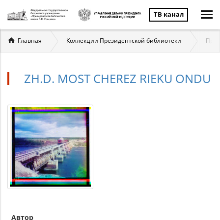
ТВ канал
Вы
Главная
Коллекции Президентской библиотеки
През
здесь
ZH.D. MOST CHEREZ RIEKU ONDU
Автор