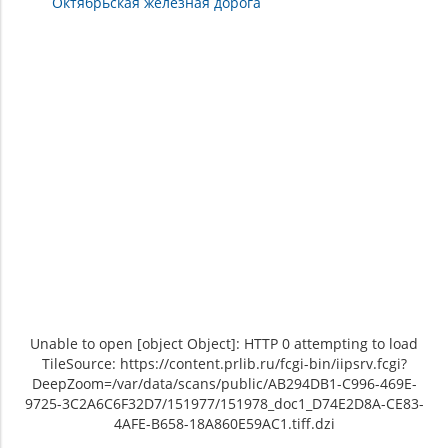
Октябрьская железная дорога
Unable to open [object Object]: HTTP 0 attempting to load
TileSource: https://content.prlib.ru/fcgi-bin/iipsrv.fcgi?
DeepZoom=/var/data/scans/public/AB294DB1-C996-469E-
9725-3C2A6C6F32D7/151977/151978_doc1_D74E2D8A-CE83-
4AFE-B658-18A860E59AC1.tiff.dzi