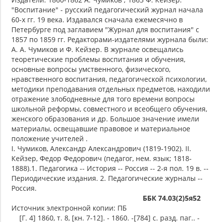
"Воспитание" - русский педагогический журнал начала
60-х гг. 19 века. Издавался сначала ежемесячно в
Петербурге под заглавием "Журнал для воспитания" с
1857 по 1859 гг. Редакторами-издателями журнала были:
А. А. Чумиков и Ф. Кейзер. В журнале освещались
теоретические проблемы воспитания и обучения,
основные вопросы умственного, физического,
нравственного воспитания, педагогической психологии,
методики преподавания отдельных предметов, находили
отражение злободневные для того времени вопросы
школьной реформы, совместного и всеобщего обучения,
женского образования и др. Большое значение имели
материалы, освещавшие правовое и материальное
положение учителей .
I. Чумиков, Александр Александрович (1819-1902). II.
Кейзер, Федор Федорович (педагог, нем. язык; 1818-
1888).1. Педагогика -- История -- Россия -- 2-я пол. 19 в. --
Периодические издания. 2. Педагогические журналы --
Россия.
ББК 74.03(2)5я52
Источник электронной копии: ПБ
[Г. 4] 1860, т. 8, [кн. 7-12]. - 1860. -[784] с. разд. паг.. -