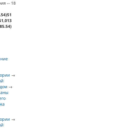
ия -- 18
.54)51
51,013
85.54)
ение
тории
→
ый
 дом
→
раны
его
ока
тории
→
ый