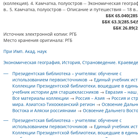
(коллекция). 4. Камчатка, полуостров -- Экономическая географ
в.. 5. Камчатка, полуостров -- Описание и путешествия -- 18 в..
ББК 65.040(285
ББК 63.3(285.54)
ББК 26.89(2
Источник электронной копии: РГБ
Место хранения оригинала: РГБ
При Имп. Акад. наук
Экономическая география
История
Страноведение. Краевед
Президентская библиотека – учителям: обучение с
использованием первоисточников
→
Единый учебник ис
Коллекции Президентской библиотеки, вошедшие в един
учебник истории для старшеклассников
→
Евразия – наш
Все материалы коллекции
→
Россия – Азия
→
Россия и ст
мира. Азиатско-Тихоокеанский регион
→
Освоение Дальн
Востока и Аляски россиянами
→
Освоение Дальнего Вост
Президентская библиотека – учителям: обучение с
использованием первоисточников
→
Единый учебник ис
Коллекции Президентской библиотеки, вошедшие в един