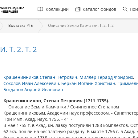
Главная
Коллекции
Каталог фондов
Пои
навигация
Выставка РГБ
Описание Земли Камчатки. Т. 2. Т. 2
Т. 2. Т. 2
Крашенинников Степан Петрович
Миллер Герард Фридрих
Соколов Иван Алексеевич
Беркан Иоганн Христиан
Гриммель
Богданов Андрей Иванович
Крашенинников, Степан Петрович (1711-1755).
Описание Земли Камчатки / Сочиненное Степаном
Крашенинниковым, Академии наук профессором. - Санктпетер
При Имп. Акад. наук, 1755. - 4°. -
В мае 1755 г. в Акад. кн. лавку поступили 1288 комплектов. О
62 экз. пошли на бесплатную раздачу. В марте 1756 г. в Акад. 
было передано 1288 экз. отдельно печатавшегося предисл. Д