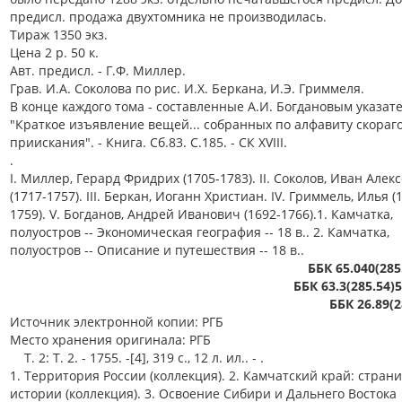
предисл. продажа двухтомника не производилась.
Тираж 1350 экз.
Цена 2 р. 50 к.
Авт. предисл. - Г.Ф. Миллер.
Грав. И.А. Соколова по рис. И.Х. Беркана, И.Э. Гриммеля.
В конце каждого тома - составленные А.И. Богдановым указате
"Краткое изъявление вещей... собранных по алфавиту скораг
приискания". - Книга. Сб.83. С.185. - СК XVIII.
.
I. Миллер, Герард Фридрих (1705-1783). II. Соколов, Иван Алек
(1717-1757). III. Беркан, Иоганн Христиан. IV. Гриммель, Илья (
1759). V. Богданов, Андрей Иванович (1692-1766).1. Камчатка,
полуостров -- Экономическая география -- 18 в.. 2. Камчатка,
полуостров -- Описание и путешествия -- 18 в..
ББК 65.040(285
ББК 63.3(285.54)5
ББК 26.89(2
Источник электронной копии: РГБ
Место хранения оригинала: РГБ
Т. 2: Т. 2. - 1755. -[4], 319 с., 12 л. ил.. - .
1. Территория России (коллекция). 2. Камчатский край: стран
истории (коллекция). 3. Освоение Сибири и Дальнего Востока