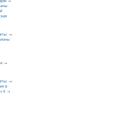
 дом
→
раны
ый
ская
еты:
→
гионы
ии
→
еты:
→
ия в
→
К
→