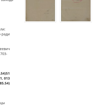
ли:
о ради
сеевич
1703-
.54)51
1, 013
85.54)
ицы