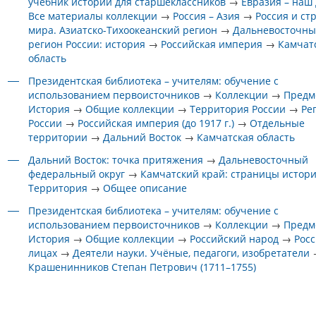
учебник истории для старшеклассников
→
Евразия – наш
Все материалы коллекции
→
Россия – Азия
→
Россия и ст
мира. Азиатско-Тихоокеанский регион
→
Дальневосточн
регион России: история
→
Российская империя
→
Камчат
область
Президентская библиотека – учителям: обучение с
использованием первоисточников
→
Коллекции
→
Предм
История
→
Общие коллекции
→
Территория России
→
Ре
России
→
Российская империя (до 1917 г.)
→
Отдельные
территории
→
Дальний Восток
→
Камчатская область
Дальний Восток: точка притяжения
→
Дальневосточный
федеральный округ
→
Камчатский край: страницы истор
Территория
→
Общее описание
Президентская библиотека – учителям: обучение с
использованием первоисточников
→
Коллекции
→
Предм
История
→
Общие коллекции
→
Российский народ
→
Росс
лицах
→
Деятели науки. Учёные, педагоги, изобретатели
Крашенинников Степан Петрович (1711–1755)