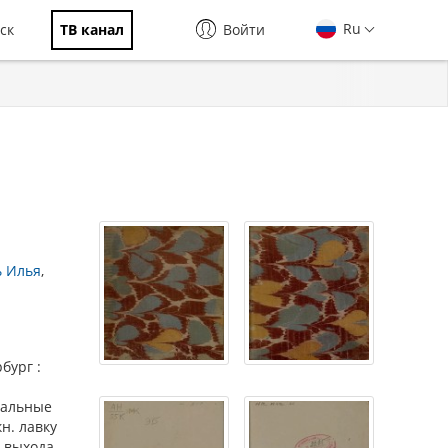
Ru
ск
ТВ канал
Войти
 Илья
бург :
стальные
кн. лавку
о выхода