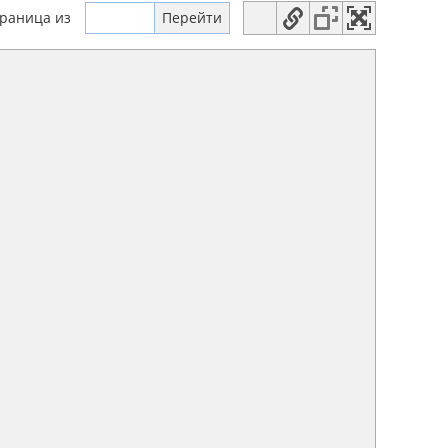
траница
из