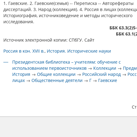
1. Гаевские. 2. Гаевские(семья) -- Переписка -- Авторефераты
диссертаций. 3. Народ (коллекция). 4. Россия в лицах (коллекци
Историография, источниковедение и методы исторического
исследования.
ББК 63.3(2)5
ББК 63.1(
Источник электронной копии: СПбГУ. Сайт
Россия в кон. XVII в.
История. Исторические науки
Президентская библиотека – учителям: обучение с
использованием первоисточников
→
Коллекции
→
Предм
История
→
Общие коллекции
→
Российский народ
→
Росс
лицах
→
Общественные деятели
→
Г
→
Гаевские
С