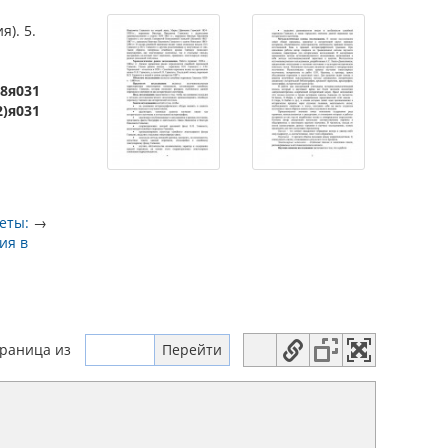
я). 5.
-8я031
2)я031
еты:
→
ия в
траница
из