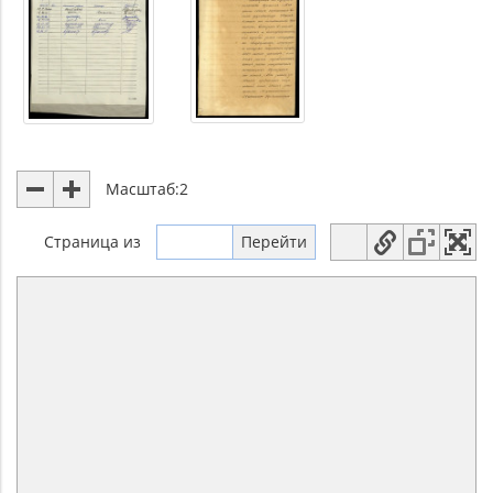
Масштаб:
2
Страница
из