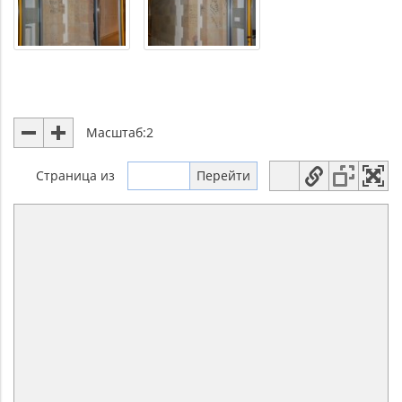
Масштаб:
2
Страница
из