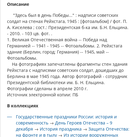
Описание
"Здесь был в день Победы..." : надписи советских
солдат на стенах Рейхстага, 1945 : [фотоальбом] / фот. П.
А. Киселева ; сост.: Президентская б-ка им. Б.Н. Ельцина.
- 2010. - 103 цв. фот. .
1. Великая Отечественная война -- Победа над
Германией -- 1941 - 1945 -- Фотоальбомы. 2. Рейхстага
здание (Берлин, город; Германия) -- 1945, май --
Фотоальбомы.
На фотографиях запечатлены фрагменты стен здания
Рейхстага с надписями советских солдат, дошедших до
Берлина в мае 1945 года. Автор фотографий - сотрудник
Президентской библиотеки им. Б. Н. Ельцина.
Фотографии сделаны в апреле 2010 г.
Источник электронной копии: ПБ
В коллекциях
Государственные праздники России: история и
современность
→
День Героев Отечества – 9
декабря
→
История праздника
→
Защита Отечества:
на фронте и в тылу
→
Из истории вооруженных