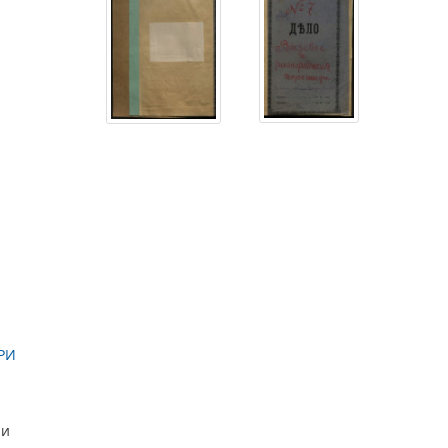
РИ
ии