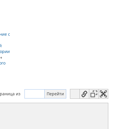
ние с
й
тории
→
ого
траница
из