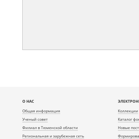
Карта
О НАС
ЭЛЕКТРОН
сайта
Общая информация
Коллекции
Ученый совет
Каталог фо
Филиал в Тюменской области
Новые пос
Региональная и зарубежная сеть
Формирован