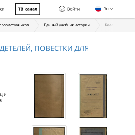
Ru
ск
ТВ канал
Войти
первоисточников
Единый учебник истории
Коллекции През
ЕТЕЛЕЙ, ПОВЕСТКИ ДЛЯ
ц и
в