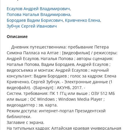
Есаулов Андрей Владимирович
Попова Наталья Владимировна
Бородаев Вадим Борисович
Кривченко Елена
Зубчук Сергей Иванович
Описание
Дневник путешественника: пребывание Петера
Симона Палласа на Алтае : [видеофильм] / режиссеры:
Андрей Есаулов, Наталья Попова ; авторы сценария:
Наталья Попова, Вадим Бородаев, Андрей Есаулов ;
видеосъемка и монтаж: Андрей Есаулов ; научный
консультант: Вадим Бородаев ; голос за кадром: Елена
Кривченко, Сергей Зубчук. - Электронные данные (1
видеофайл). -[Барнаул] : АКУНБ, 2017. -
Систем. требования: ПК 1 ГГц или выше ; ОЗУ 512 МБ
или выше ; ОС Windows ; Windows Media Player ;
видеоадаптер ; зв. карта.
Режим доступа: интернет-портал Президентской
библиотеки.
Заглавие с экрана.
На титульных кадрах: Алтайская краевая универсальная