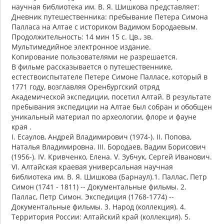
научная библиотека им. В. Я. Шишкова представляет:
Дневник путешественника: пребывание Петера Симона
Палласа на Алтае с историком Вадимом Бородаевым.
Продолжительность: 14 мин 15 с. Цв., зв.
Мультимедийное электронное издание.
Копирование пользователями не разрешается.
В фильме рассказывается о путешественнике,
естествоиспытателе Петере Симоне Палласе, который в
1771 году, возглавляя Оренбургский отряд
Академической экспедиции, посетил Алтай. В результате
пребывания экспедиции на Алтае был собран и обобщен
уникальный материал по археологии, флоре и фауне
края .
I. Есаулов, Андрей Владимирович (1974-). II. Попова,
Наталья Владимировна. III. Бородаев, Вадим Борисович
(1956-). IV. Кривченко, Елена. V. Зубчук, Сергей Иванович.
VI. Алтайская краевая универсальная научная
библиотека им. В. Я. Шишкова (Барнаул).1. Паллас, Петр
Симон (1741 - 1811) -- Документальные фильмы. 2.
Паллас, Петр Симон. Экспедиция (1768-1774) --
Документальные фильмы. 3. Народ (коллекция). 4.
Территория России: Алтайский край (коллекция). 5.