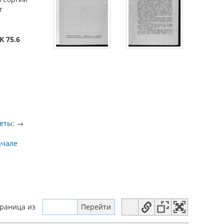
т
К 75.6
еты:
→
ачале
траница
из