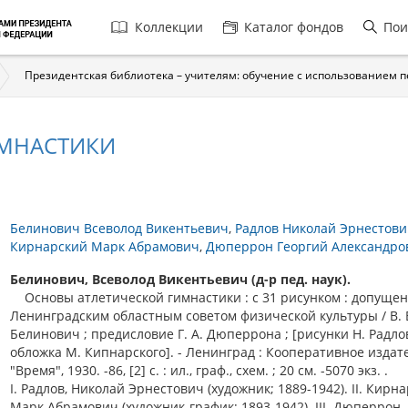
Главная
Коллекции
Каталог фондов
Пои
навигация
Президентская библиотека – учителям: обучение с использованием 
ИМНАСТИКИ
Белинович Всеволод Викентьевич
Радлов Николай Эрнестов
Кирнарский Марк Абрамович
Дюперрон Георгий Александро
Белинович, Всеволод Викентьевич (д-р пед. наук).
Основы атлетической гимнастики : с 31 рисунком : допуще
Ленинградским областным советом физической культуры / В. 
Белинович ; предисловие Г. А. Дюперрона ; [рисунки Н. Радлов
обложка М. Кипнарского]. - Ленинград : Кооперативное издат
"Время", 1930. -86, [2] с. : ил., граф., схем. ; 20 см. -5070 экз. .
I. Радлов, Николай Эрнестович (художник; 1889-1942). II. Кирна
Марк Абрамович (художник-график; 1893-1942). III. Дюперрон,