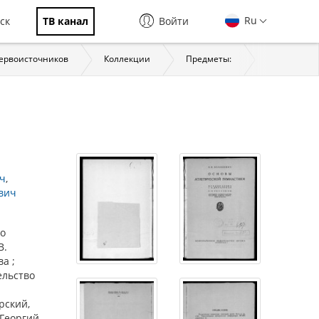
Ru
ск
ТВ канал
Войти
первоисточников
Коллекции
Предметы:
История
ич
вич
но
В.
а ;
ельство
рский,
 Георгий