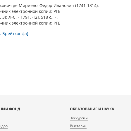
нкович де Мириево, Федор Иванович (1741-1814).
чник электронной копии: РГБ
]: Л-С. - 1791. -[2], 518 с.. - .
чник электронной копии: РГБ
. Брейткопфа]
НЫЙ ФОНД
ОБРАЗОВАНИЕ И НАУКА
Экскурсии
ндов
Выставки