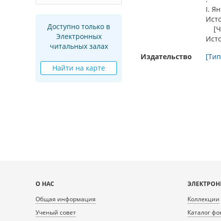
I. Я
Исто
Доступно только в
[Ч. 3
Электронных
Исто
читальных залах
Издательство
[Тип
Найти на карте
Карта
О НАС
ЭЛЕКТРОН
сайта
Общая информация
Коллекции
Ученый совет
Каталог фо