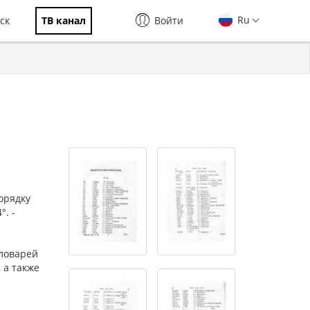
Ru
ск
ТВ канал
Войти
орядку
°. -
словарей
, а также