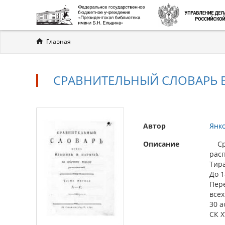
Вы
Главная
здесь
СРАВНИТЕЛЬНЫЙ СЛОВАРЬ ВСЕ
Автор
Янк
Описание
Сра
расп
Тира
До 1
Пере
всех
30 а
СК XV
.