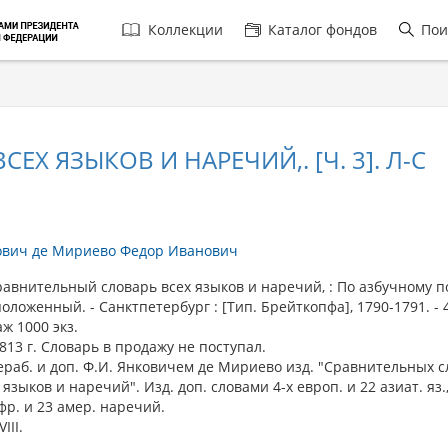
Главная
Коллекции
Каталог фондов
Пои
навигация
Х ЯЗЫКОВ И НАРЕЧИЙ,. [Ч. 3]. Л-С
ович де Мириево Федор Иванович
внительный словарь всех языков и наречий, : По азбучному п
оложенный. - Санктпетербург : [Тип. Брейткопфа], 1790-1791. - 4
ж 1000 экз.
813 г. Словарь в продажу не поступал.
раб. и доп. Ф.И. Янковичем де Мириево изд. "Сравнительных 
 языков и наречий". Изд. доп. словами 4-х европ. и 22 азиат. яз.
фр. и 23 амер. наречий.
III.