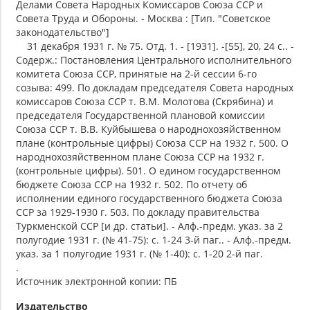
Делами Совета Народных Комиссаров Союза ССР и
Совета Труда и Обороны. - Москва : [Тип. "Советское
законодательство"]
31 декабря 1931 г. № 75. Отд. 1. - [1931]. -[55], 20, 24 с.. -
Содерж.: Постановления Центрального исполнительного
комитета Союза ССР, принятые на 2-й сессии 6-го
созыва: 499. По докладам председателя Совета народных
комиссаров Союза ССР т. В.М. Молотова (Скрябина) и
председателя Государственной плановой комиссии
Союза ССР т. В.В. Куйбышева о народнохозяйственном
плане (контрольные цифры) Союза ССР на 1932 г. 500. О
народнохозяйственном плане Союза ССР на 1932 г.
(контрольные цифры). 501. О едином государственном
бюджете Союза ССР на 1932 г. 502. По отчету об
исполнении единого государственного бюджета Союза
ССР за 1929-1930 г. 503. По докладу правительства
Туркменской ССР [и др. статьи]. - Алф.-предм. указ. за 2
полугодие 1931 г. (№ 41-75): с. 1-24 3-й паг.. - Алф.-предм.
указ. за 1 полугодие 1931 г. (№ 1-40): с. 1-20 2-й паг.
.
Источник электронной копии: ПБ
Издательство