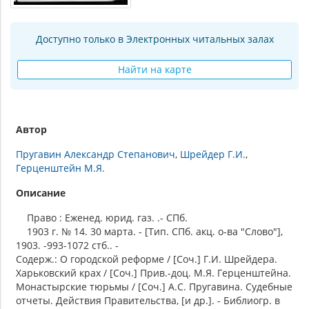
Доступно только в Электронных читальных залах
Найти на карте
Автор
Пругавин Александр Степанович
Шрейдер Г.И.
Герценштейн М.Я.
Описание
Право : Еженед. юрид. газ. .- СПб.
1903 г. № 14. 30 марта. - [Тип. СПб. акц. о-ва "Слово"],
1903. -993-1072 стб.. -
Содерж.: О городской реформе / [Соч.] Г.И. Шрейдера.
Харьковский крах / [Соч.] Прив.-доц. М.Я. Герценштейна.
Монастырские тюрьмы / [Соч.] А.С. Пругавина. Судебные
отчеты. Действия Правительства, [и др.]. - Библиогр. в