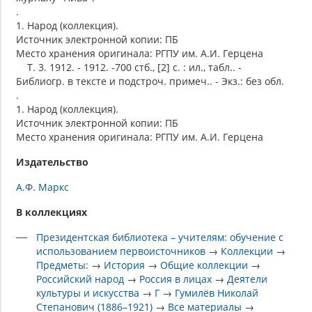
.
1. Народ (коллекция).
Источник электронной копии: ПБ
Место хранения оригинала: РГПУ им. А.И. Герцена
Т. 3. 1912. - 1912. -700 стб., [2] с. : ил., табл.. -
Библиогр. в тексте и подстроч. примеч.. - Экз.: без обл.
.
1. Народ (коллекция).
Источник электронной копии: ПБ
Место хранения оригинала: РГПУ им. А.И. Герцена
Издательство
А.Ф. Маркс
В коллекциях
Президентская библиотека – учителям: обучение с
использованием первоисточников
→
Коллекции
→
Предметы:
→
История
→
Общие коллекции
→
Российский народ
→
Россия в лицах
→
Деятели
культуры и искусства
→
Г
→
Гумилёв Николай
Степанович (1886–1921)
→
Все материалы
→