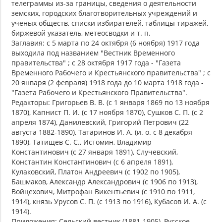
телеграммы из-за границы, сведения о деятельности
земских, городских благотворительных учреждений и
ученых обществ, списки избирателей, таблицы тиражей,
биржевой указатель, метеосводки и т. п.
Заглавия: с 5 марта по 24 октября (6 ноября) 1917 года
выходила под названием "Вестник Временного
правительства" ; с 28 октября 1917 года - "Газета
Временного Рабочего и Крестьянского правительства" ; с
20 января (2 февраля) 1918 года до 10 марта 1918 года -
"Газета Рабочего и Крестьянского Правительства".
Редакторы: Григорьев В. В. (с 1 января 1869 по 13 ноября
1870), Капнист П. И. (с 17 ноября 1870), Сушков С. П. (с 2
апреля 1874), Данилевский, Григорий Петрович (22
августа 1882-1890), Татаринов И. А. (и. о. с 8 декабря
1890), Татищев С. С., Истомин, Владимир
Константинович (с 27 января 1891), Случевский,
Константин Константинович (с 6 апреля 1891),
Кулаковский, Платон Андреевич (с 1902 по 1905),
Башмаков, Александр Александрович (с 1906 по 1913),
Войцехович, Митрофан Викентьевич (с 1910 по 1911,
1914), князь Урусов С. П. (с 1913 по 1916), Кубасов И. А. (с
1914).
Приложения: Сельский вестник (1881-1905), Русское