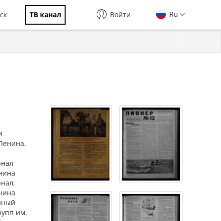
Ru
ск
ТВ канал
Войти
и
Ленина.
рнал
енина
нал,
енина
нный
рупп им.