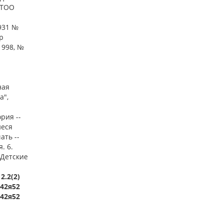
 ТОО
1931 №
р
1998, №
ная
а",
рия --
иеся
ать --
. 6.
 Детские
2.2(2)
542я52
542я52