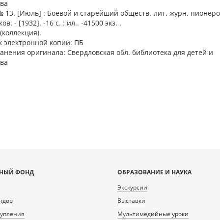
ва
13. [Июль] : Боевой и старейший обществ.-лит. журн. пионеро
в. - [1932]. -16 с. : ил.. -41500 экз. .
(коллекция).
 электронной копии: ПБ
анения оригинала: Свердловская обл. библиотека для детей и
ва
НЫЙ ФОНД
ОБРАЗОВАНИЕ И НАУКА
Экскурсии
ндов
Выставки
тупления
Мультимедийные уроки