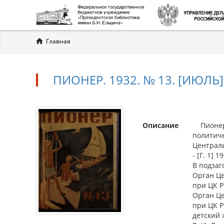
Вы
Главная
здесь
ПИОНЕР. 1932. № 13. [ИЮЛЬ]
Описание
Пионер 
политиче
Централь
- [Г. 1] 1
В подзаг
Орган Це
при ЦК Р
Орган Це
при ЦК 
детский 