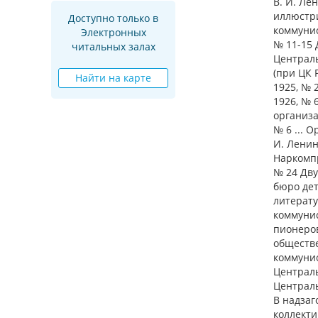
В. И. Ле
иллюстр
Доступно только в
коммунис
Электронных
№ 11-15
читальных залах
Централь
(при ЦК 
Найти на карте
1925, № 
1926, № 
организа
№ 6 ... 
И. Лени
Наркомпр
№ 24 Дв
бюро дет
литерату
коммунис
пионеро
обществе
коммунис
Централ
Централ
В надзаг
коллекти