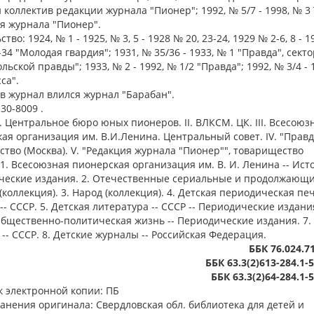
 коллектив редакции журнала "Пионер"; 1992, № 5/7 - 1998, № 3
я журнала "Пионер".
тво: 1924, № 1 - 1925, № 3, 5 - 1928 № 20, 23-24, 1929 № 2-6, 8 - 
-34 "Молодая гвардия"; 1931, № 35/36 - 1933, № 1 "Правда", секто
льской правды"; 1933, № 2 - 1992, № 1/2 "Правда"; 1992, № 3/4 - 
са".
. в журнал влился журнал "Барабан".
130-8009 .
. Центральное бюро юных пионеров. II. ВЛКСМ. ЦК. III. Всесоюз
ая организация им. В.И.Ленина. Центральный совет. IV. "Правд
ство (Москва). V. "Редакция журнала "Пионер"", товарищество
.1. Всесоюзная пионерская организация им. В. И. Ленина -- Исто
ческие издания. 2. Отечественные сериальные и продолжающ
(коллекция). 3. Народ (коллекция). 4. Детская периодическая печ
-- СССР. 5. Детская литература -- СССР -- Периодические издания
Общественно-политическая жизнь -- Периодические издания. 7.
-- СССР. 8. Детские журналы -- Российская Федерация.
ББК 76.024.71
ББК 63.3(2)613-284.1-
ББК 63.3(2)64-284.1-
 электронной копии: ПБ
анения оригинала: Свердловская обл. библиотека для детей и