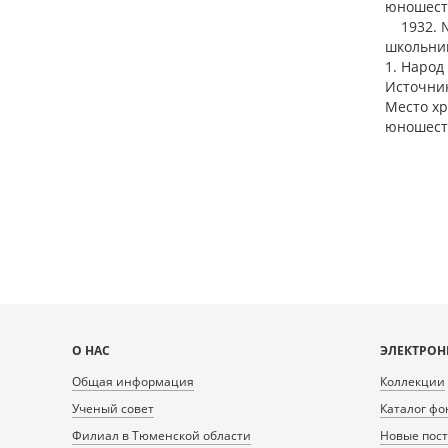
юношест
1932. № 
школьнико
1. Народ 
Источник
Место хр
юношест
Карта
О НАС
ЭЛЕКТРОН
сайта
Общая информация
Коллекции
Ученый совет
Каталог фо
Филиал в Тюменской области
Новые пос