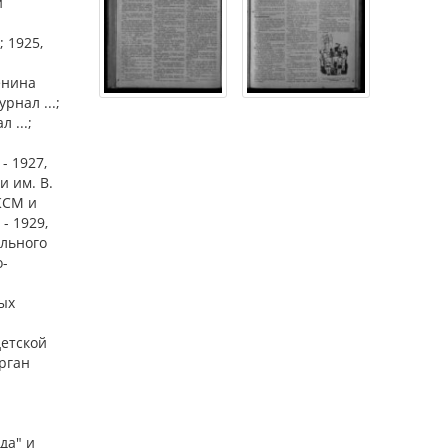
й
 1925,
енина
рнал ...;
 ...;
- 1927,
и им. В.
КСМ и
- 1929,
льного
о-
ых
етской
рган
л
да" и