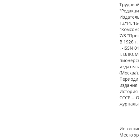
Трудовой
"Редакци
Издательс
13/14, 16
"Комсомо
7/8 "Прес
В 1926 г
. -ISSN 0
I. ВЛКСМ
пионерск
издатель
(Москва)
Периоди
издания 
История 
СССР -- 
журналы 
Источник
Место хр