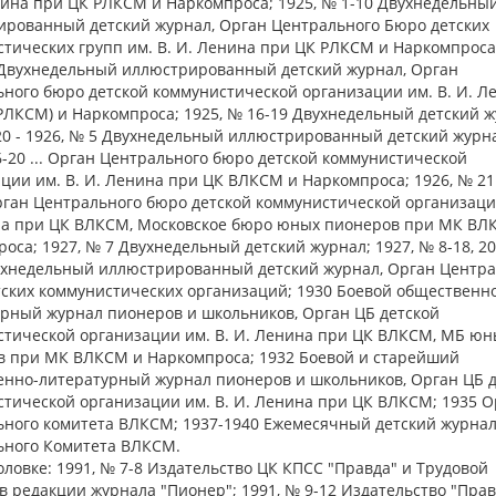
нина при ЦК РЛКСМ и Наркомпроса; 1925, № 1-10 Двухнедельны
ированный детский журнал, Орган Центрального Бюро детских
тических групп им. В. И. Ленина при ЦК РЛКСМ и Наркомпроса;
 Двухнедельный иллюстрированный детский журнал, Орган
ного бюро детской коммунистической организации им. В. И. Л
РЛКСМ) и Наркомпроса; 1925, № 16-19 Двухнедельный детский жу
20 - 1926, № 5 Двухнедельный иллюстрированный детский журнал
6-20 ... Орган Центрального бюро детской коммунистической
ции им. В. И. Ленина при ЦК ВЛКСМ и Наркомпроса; 1926, № 21 
Орган Центрального бюро детской коммунистической организаци
на при ЦК ВЛКСМ, Московское бюро юных пионеров при МК ВЛ
оса; 1927, № 7 Двухнедельный детский журнал; 1927, № 8-18, 20 
ухнедельный иллюстрированный детский журнал, Орган Центра
ских коммунистических организаций; 1930 Боевой общественн
рный журнал пионеров и школьников, Орган ЦБ детской
тической организации им. В. И. Ленина при ЦК ВЛКСМ, МБ юн
в при МК ВЛКСМ и Наркомпроса; 1932 Боевой и старейший
нно-литературный журнал пионеров и школьников, Орган ЦБ д
тической организации им. В. И. Ленина при ЦК ВЛКСМ; 1935 О
ьного комитета ВЛКСМ; 1937-1940 Ежемесячный детский журна
ьного Комитета ВЛКСМ.
оловке: 1991, № 7-8 Издательство ЦК КПСС "Правда" и Трудовой
в редакции журнала "Пионер"; 1991, № 9-12 Издательство "Прав