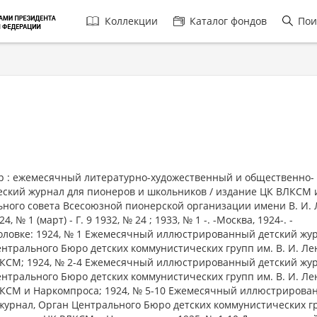
Главная
Коллекции
Каталог фондов
Пои
навигация
: ежемесячный литературно-художественный и общественно-
ский журнал для пионеров и школьников / издание ЦК ВЛКСМ 
ного совета Всесоюзной пионерской организации имени В. И. 
924, № 1 (март) - Г. 9 1932, № 24 ; 1933, № 1 -. -Москва, 1924-. -
оловке: 1924, № 1 Ежемесячный иллюстрированный детский жу
нтрального Бюро детских коммунистических групп им. В. И. Л
КСМ; 1924, № 2-4 Ежемесячный иллюстрированный детский жур
нтрального Бюро детских коммунистических групп им. В. И. Л
РКСМ и Наркомпроса; 1924, № 5-10 Ежемесячный иллюстрирова
журнал, Орган Центрального Бюро детских коммунистических г