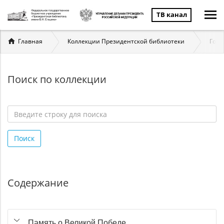
ТВ канал
Вы
Главная
Коллекции Президентской библиотеки
Госу
здесь
Поиск по коллекции
Введите
строку
Поиск
для
поиска
*
Содержание
Память о Великой Победе