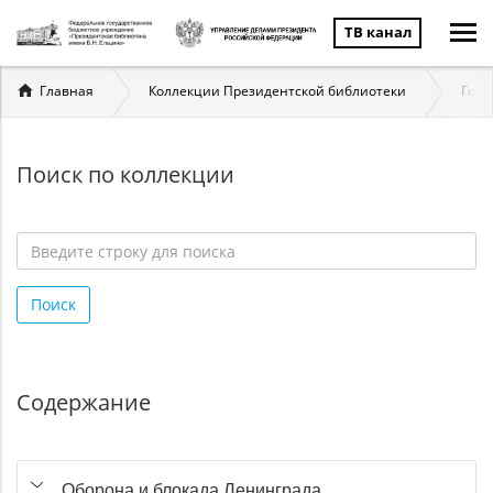
ТВ канал
Вы
Главная
Коллекции Президентской библиотеки
Госу
здесь
Поиск по коллекции
Введите
строку
Поиск
для
поиска
*
Содержание
Оборона и блокада Ленинграда