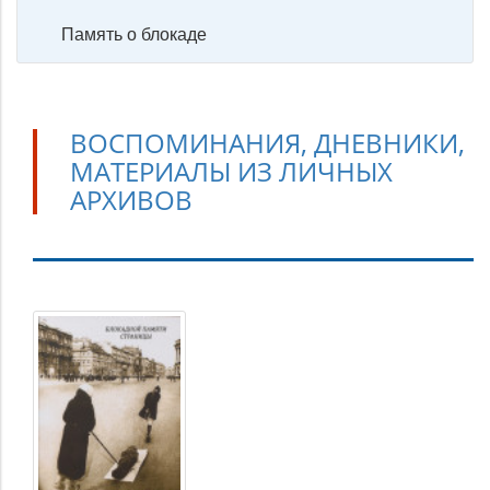
Память о блокаде
ВОСПОМИНАНИЯ, ДНЕВНИКИ,
МАТЕРИАЛЫ ИЗ ЛИЧНЫХ
АРХИВОВ
Воспоминания,
дневники,
материалы
из
личных
архивов