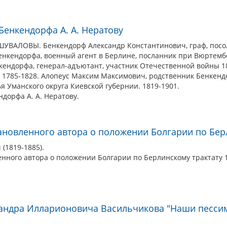
Бенкендорфа А. А. Нератову
АЛОВЫ. Бенкендорф Александр Константинович, граф, посол в
Бенкендорфа, военный агент в Берлине, посланник при Вюртемб
кендорфа, генерал-адъютант, участник Отечественной войны 1812
. 1785-1828. Алопеус Максим Максимович, родственник Бенкенд
я Уманского округа Киевской губернии. 1819-1901.
ндорфа А. А. Нератову.
ановленного автора о положении Болгарии по Берл
(1819-1885).
нного автора о положении Болгарии по Берлинскому трактату 1
сандра Илларионовича Васильчикова "Наши пессим