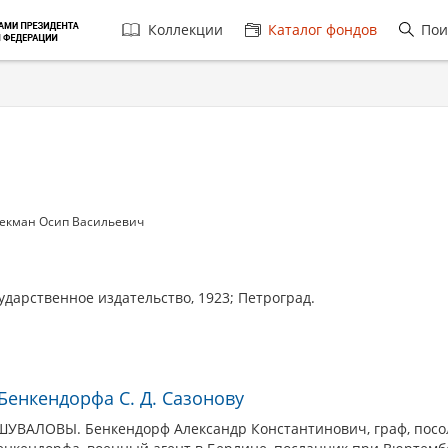
Главная
Коллекции
Каталог фондов
Пои
навигация
екман Осип Васильевич
ударственное издательство, 1923; Петроград.
 Бенкендорфа С. Д. Сазонову
АЛОВЫ. Бенкендорф Александр Константинович, граф, посол в