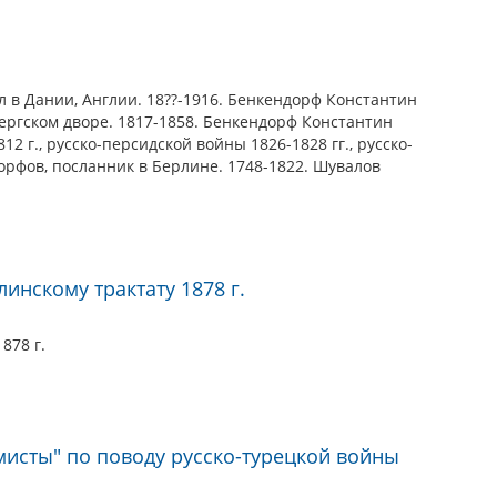
 Дании, Англии. 18??-1916. Бенкендорф Константин
ергском дворе. 1817-1858. Бенкендорф Константин
 г., русско-персидской войны 1826-1828 гг., русско-
орфов, посланник в Берлине. 1748-1822. Шувалов
инскому трактату 1878 г.
878 г.
исты" по поводу русско-турецкой войны