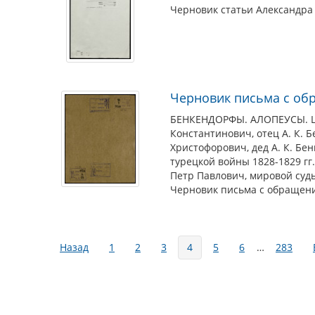
Черновик статьи Александра
Черновик письма с об
БЕНКЕНДОРФЫ. АЛОПЕУСЫ. ШУВ
Константинович, отец А. К. 
Христофорович, дед А. К. Бен
турецкой войны 1828-1829 гг
Петр Павлович, мировой судь
Черновик письма с обращени
Страницы
Назад
1
2
3
4
5
6
…
283