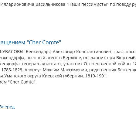
 Илларионовича Васильчикова "Наши пессимисты" по поводу ру
ращением "Cher Comte"
АЛОВЫ. Бенкендорф Александр Константинович, граф, посол в
Бенкендорфа, военный агент в Берлине, посланник при Вюртемб
кендорфа, генерал-адъютант, участник Отечественной войны 1812
. 1785-1828. Алопеус Максим Максимович, родственник Бенкенд
я Уманского округа Киевской губернии. 1819-1901.
ем "Cher Comte".
Вперед