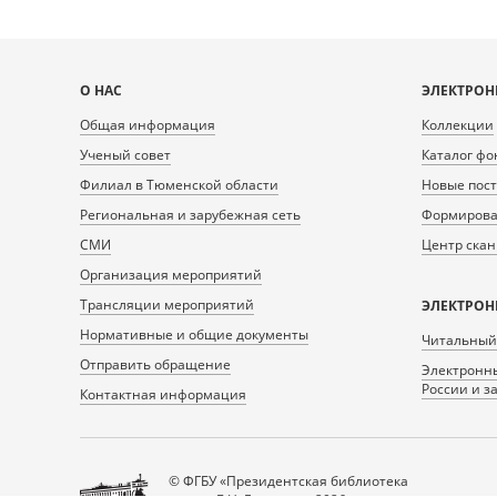
Карта
О НАС
ЭЛЕКТРОН
сайта
Общая информация
Коллекции
Ученый совет
Каталог фо
Филиал в Тюменской области
Новые пос
Региональная и зарубежная сеть
Формирован
СМИ
Центр ска
Организация мероприятий
Трансляции мероприятий
ЭЛЕКТРОН
Нормативные и общие документы
Читальный
Отправить обращение
Электронны
России и з
Контактная информация
© ФГБУ «Президентская библиотека