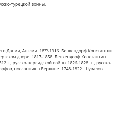
сско-турецкой войны.
 Дании, Англии. 18??-1916. Бенкендорф Константин
ергском дворе. 1817-1858. Бенкендорф Константин
 г., русско-персидской войны 1826-1828 гг., русско-
орфов, посланник в Берлине. 1748-1822. Шувалов