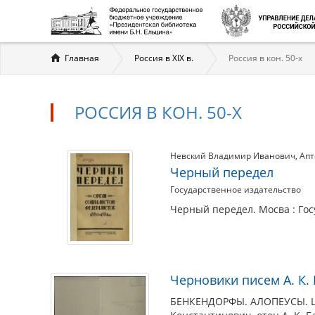
Вы
Главная
Россия в XIX в.
Россия в кон. 50-х
здесь
РОССИЯ В КОН. 50-Х
Россия
Материалы
Невский Владимир Иванович
Апт
Черный передел
по
в
Государственное издательство
теме
кон.
Черный передел. Мосва : Гос
50-
х
Черновики писем А. К.
БЕНКЕНДОРФЫ. АЛОПЕУСЫ. ШУВ