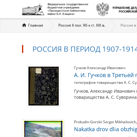
Вы
Главная
Россия II пол. 90-х гг. XIX в.
Россия в
здесь
РОССИЯ В ПЕРИОД 1907-1914
Россия
Материалы
Гучков Александр Иванович
А. И. Гучков в Третьей
по
в
типография товарищества А. С. Су
теме
период
Гучков, Александр Иванович (
товарищества А. С. Суворина 
1907-
1914
Prokudin-Gorskii Sergei Mikhailovich
гг.
Nakatka drov dlia obzhi