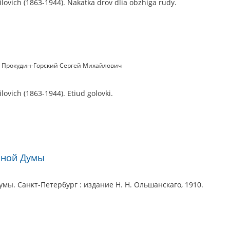
ilovich (1863-1944). Nakatka drov dlia obzhiga rudy.
Прокудин-Горский Сергей Михайлович
lovich (1863-1944). Etiud golovki.
нной Думы
мы. Санкт-Петербург : издание Н. Н. Ольшанскаго, 1910.