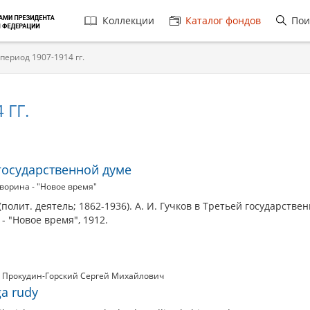
Главная
Коллекции
Каталог фондов
Пои
навигация
 период 1907-1914 гг.
 ГГ.
 государственной думе
ворина - "Новое время"
полит. деятель; 1862-1936). А. И. Гучков в Третьей государстве
- "Новое время", 1912.
Прокудин-Горский Сергей Михайлович
ga rudy