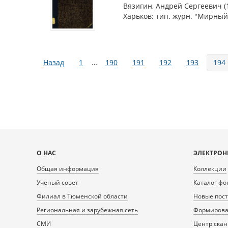
Вязигин, Андрей Сергеевич (
Харьков: тип. журн. "Мирный 
Страницы
Назад
1
…
190
191
192
193
194
Карта
О НАС
ЭЛЕКТРОН
сайта
Общая информация
Коллекции
Ученый совет
Каталог фо
Филиал в Тюменской области
Новые пос
Региональная и зарубежная сеть
Формирован
СМИ
Центр ска