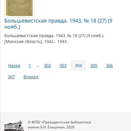
Большевистская правда. 1943, № 18 (27) (9
нояб.)
Большевистская правда. 1943, № 18 (27) (9 нояб.).
[Минская область], 1942-. 1943.
Страницы
Назад
1
…
302
303
304
305
306
307
Вперед
© ФГБУ «Президентская библиотека
имени Б.Н. Ельцина», 2026