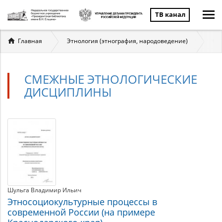
ТВ канал
Вы
Главная
Этнология (этнография, народоведение)
См
здесь
СМЕЖНЫЕ ЭТНОЛОГИЧЕСКИЕ
ДИСЦИПЛИНЫ
Смежные
Материалы
по
этнологические
теме
дисциплины
Шульга Владимир Ильич
Этносоциокультурные процессы в
современной России (на примере