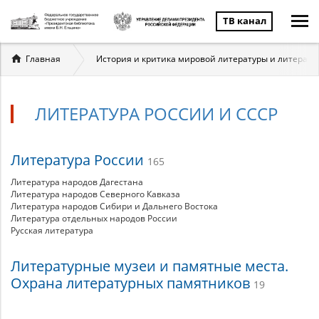
ТВ канал
Вы
Главная
История и критика мировой литературы и литерату
здесь
ЛИТЕРАТУРА РОССИИ И СССР
Литература
Литература России
165
России
Литература народов Дагестана
Литература народов Северного Кавказа
Литература народов Сибири и Дальнего Востока
и
Литература отдельных народов России
Русская литература
СССР
Литературные музеи и памятные места.
Охрана литературных памятников
19