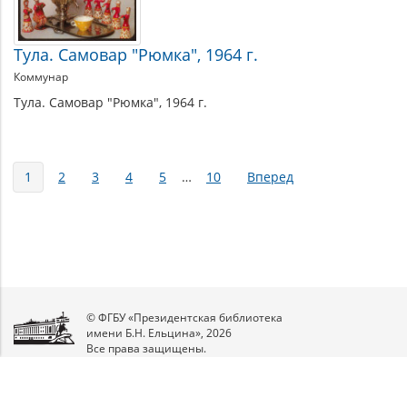
Тула. Самовар "Рюмка", 1964 г.
Коммунар
Тула. Самовар "Рюмка", 1964 г.
Страницы
1
2
3
4
5
…
10
Вперед
© ФГБУ «Президентская библиотека
имени Б.Н. Ельцина», 2026
Все права защищены.
Мы
в