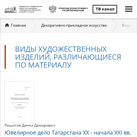
ТВ канал
Вы
Главная
Декоративно-прикладное искусство
Виды ху
здесь
ВИДЫ ХУДОЖЕСТВЕННЫХ
ИЗДЕЛИЙ, РАЗЛИЧАЮЩИЕСЯ
ПО МАТЕРИАЛУ
Виды
Материалы
по
художественных
теме
изделий,
различающиеся
Рашитов Данил Дамирович
по
Ювелирное дело Татарстана XX - начала XXI вв.