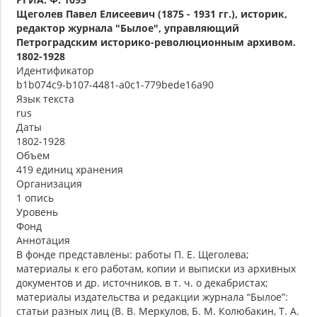
Щеголев Павел Елисеевич (1875 - 1931 гг.), историк,
редактор журнала "Былое", управляющий
Петроградским историко-революционным архивом.
1802-1928
Идентификатор
b1b074c9-b107-4481-a0c1-779bede16a90
Язык текста
rus
Даты
1802-1928
Объем
419 единиц хранения
Организация
1 опись
Уровень
Фонд
Аннотация
В фонде представлены: работы П. Е. Щеголева;
материалы к его работам, копии и выписки из архивных
документов и др. источников, в т. ч. о декабристах;
материалы издательства и редакции журнала “Былое”:
статьи разных лиц (В. В. Меркулов, Б. М. Колюбакин, Т. А.