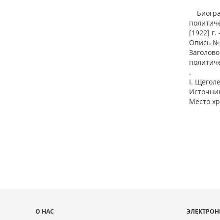
Биографи
политиче
[1922] г.
Опись № 1
Заголово
политиче
.
I. Щегол
Источник
Место хр
Карта
О НАС
ЭЛЕКТРОН