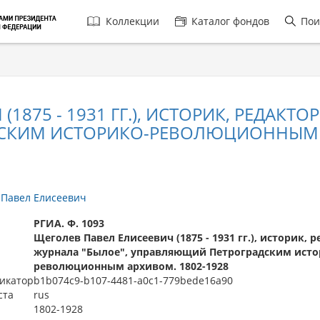
Главная
Коллекции
Каталог фондов
Пои
навигация
1875 - 1931 ГГ.), ИСТОРИК, РЕДАКТО
СКИМ ИСТОРИКО-РЕВОЛЮЦИОННЫМ А
 Павел Елисеевич
РГИА. Ф. 1093
Щеголев Павел Елисеевич (1875 - 1931 гг.), историк, 
журнала "Былое", управляющий Петроградским исто
революционным архивом. 1802-1928
икатор
b1b074c9-b107-4481-a0c1-779bede16a90
ста
rus
1802-1928