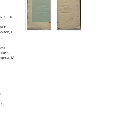
ы к его
ва и
улов, Б.
Г.
ьма
данию
ищева, М.
р
г.)