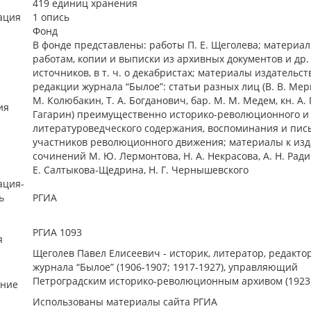
419 единиц хранения
ация
1 опись
Фонд
В фонде представлены: работы П. Е. Щеголева; материал
работам, копии и выписки из архивных документов и др.
источников, в т. ч. о декабристах; материалы издательст
редакции журнала “Былое”: статьи разных лиц (В. В. Мерк
М. Колюбакин, Т. А. Богданович, бар. М. М. Медем, кн. А. 
ия
Гагарин) преимущественно историко-революционного и
литературоведческого содержания, воспоминания и пис
участников революционного движения; материалы к из
сочинений М. Ю. Лермонтова, Н. А. Некрасова, А. Н. Рад
Е. Салтыкова-Щедрина, Н. Г. Чернышевского
ация-
ь
РГИА
РГИА 1093
я
Щеголев Павел Елисеевич - историк, литератор, редакто
журнала “Былое” (1906-1907; 1917-1927), управляющий
Петроградским историко-революционным архивом (1923 
ние
Использованы материалы сайта РГИА