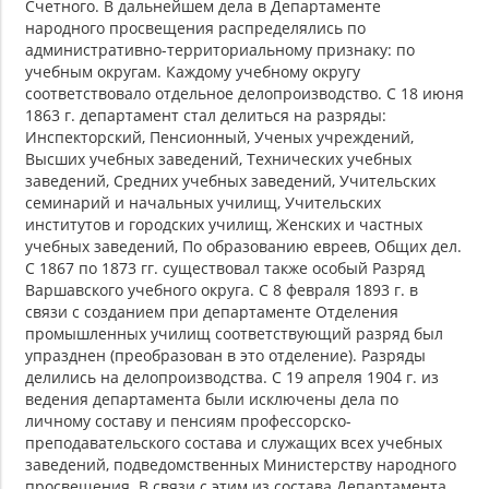
Счетного. В дальнейшем дела в Департаменте
народного просвещения распределялись по
административно-территориальному признаку: по
учебным округам. Каждому учебному округу
соответствовало отдельное делопроизводство. С 18 июня
1863 г. департамент стал делиться на разряды:
Инспекторский, Пенсионный, Ученых учреждений,
Высших учебных заведений, Технических учебных
заведений, Средних учебных заведений, Учительских
семинарий и начальных училищ, Учительских
институтов и городских училищ, Женских и частных
учебных заведений, По образованию евреев, Общих дел.
С 1867 по 1873 гг. существовал также особый Разряд
Варшавского учебного округа. С 8 февраля 1893 г. в
связи с созданием при департаменте Отделения
промышленных училищ соответствующий разряд был
упразднен (преобразован в это отделение). Разряды
делились на делопроизводства. С 19 апреля 1904 г. из
ведения департамента были исключены дела по
личному составу и пенсиям профессорско-
преподавательского состава и служащих всех учебных
заведений, подведомственных Министерству народного
просвещения. В связи с этим из состава Департамента