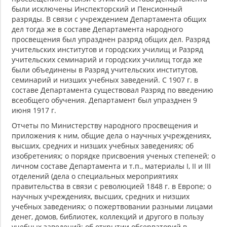
были исключены Инспекторский и Пенсионный
разряды. В связи с учреждением Департамента общих
дел тогда же в составе Департамента народного
просвещения был упразднен разряд общих дел. Разряд
учительских институтов и городских училищ и Разряд
учительских семинарий и городских училищ тогда же
были объединены в Разряд учительских институтов,
семинарий и низших учебных заведений. С 1907 г. в
составе Департамента существовал Разряд по введению
всеобщего обучения. Департамент был упразднен 9
июня 1917 г.
Отчеты по Министерству народного просвещения и
приложения к ним, общие дела о научных учреждениях,
высших, средних и низших учебных заведениях; об
изобретениях; о порядке присвоения ученых степеней; о
личном составе Департамента и т.п., материалы I, II и III
отделений (дела о специальных мероприятиях
правительства в связи с революцией 1848 г. в Европе; о
научных учреждениях, высших, средних и низших
учебных заведениях; о пожертвовании разными лицами
денег, домов, библиотек, коллекций и другого в пользу
учебных заведений; об открытии обсерваторий в