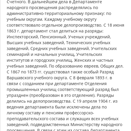
Счетного. В дальнейшем дела в Департаменте
народного просвещения распределялись по
административно-территориальному признаку: по
учебным округам. Каждому учебному округу
соответствовало отдельное делопроизводство. С 18 июня
1863 г. департамент стал делиться на разряды:
Инспекторский, Пенсионный, Ученых учреждений,
Высших учебных заведений, Технических учебных
заведений, Средних учебных заведений, Учительских
семинарий и начальных училищ, Учительских
институтов и городских училищ, Женских и частных
учебных заведений, По образованию евреев, Общих дел.
С 1867 по 1873 гг. существовал также особый Разряд
Варшавского учебного округа. С 8 февраля 1893 г. в
связи с созданием при департаменте Отделения
промышленных училищ соответствующий разряд был
упразднен (преобразован в это отделение). Разряды
делились на делопроизводства. С 19 апреля 1904 г. из
ведения департамента были исключены дела по
личному составу и пенсиям профессорско-
преподавательского состава и служащих всех учебных
заведений, подведомственных Министерству народного
просвещения. В связи с этим из состава Департамента