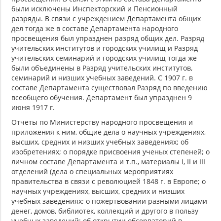
были исключены Инспекторский и Пенсионный
разряды. В связи с учреждением Департамента общих
дел тогда же в составе Департамента народного
просвещения был упразднен разряд общих дел. Разряд
учительских институтов и городских училищ и Разряд
учительских семинарий и городских училищ тогда же
были объединены в Разряд учительских институтов,
семинарий и низших учебных заведений. С 1907 г. в
составе Департамента существовал Разряд по введению
всеобщего обучения. Департамент был упразднен 9
июня 1917 г.
Отчеты по Министерству народного просвещения и
приложения к ним, общие дела о научных учреждениях,
высших, средних и низших учебных заведениях; об
изобретениях; о порядке присвоения ученых степеней; о
личном составе Департамента и т.п., материалы I, II и III
отделений (дела о специальных мероприятиях
правительства в связи с революцией 1848 г. в Европе; о
научных учреждениях, высших, средних и низших
учебных заведениях; о пожертвовании разными лицами
денег, домов, библиотек, коллекций и другого в пользу
учебных заведений; об открытии обсерваторий в