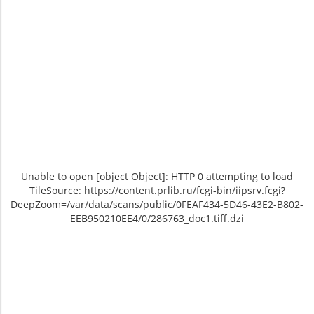
Unable to open [object Object]: HTTP 0 attempting to load
TileSource: https://content.prlib.ru/fcgi-bin/iipsrv.fcgi?
DeepZoom=/var/data/scans/public/0FEAF434-5D46-43E2-B802-
EEB950210EE4/0/286763_doc1.tiff.dzi